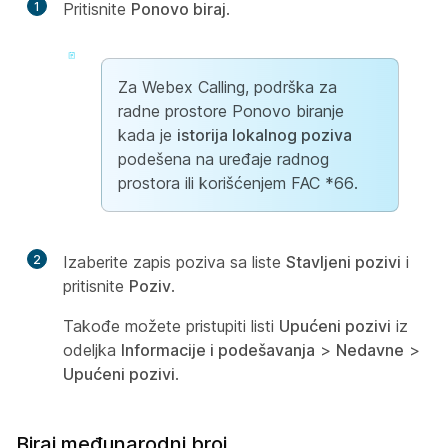
1
Pritisnite
Ponovo biraj
.
Za Webex Calling, podrška za
radne prostore Ponovo biranje
kada je
istorija lokalnog poziva
podešena na uređaje radnog
prostora ili korišćenjem FAC *66.
2
Izaberite zapis poziva sa liste
Stavljeni pozivi
i
pritisnite
Poziv
.
Takođe možete pristupiti listi
Upućeni pozivi
iz
odeljka
Informacije i podešavanja
>
Nedavne
>
Upućeni pozivi
.
Biraj međunarodni broj