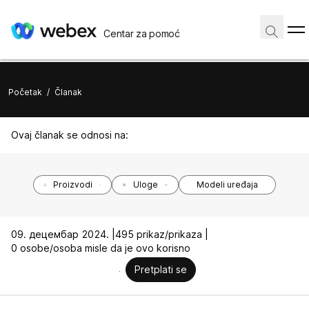
Centar za pomoć
Početak
/
Članak
Ovaj članak se odnosi na:
Proizvodi
Uloge
Modeli uređaja
09. децембар 2024. |
495 prikaz/prikaza |
0 osobe/osoba misle da je ovo korisno
Pretplati se