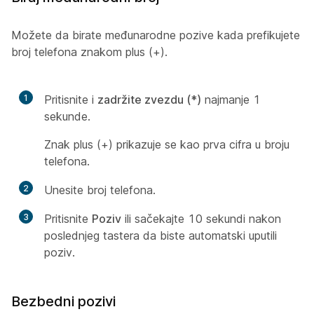
Možete da birate međunarodne pozive kada prefikujete
broj telefona znakom plus (+).
1
Pritisnite i
zadržite zvezdu (*)
najmanje 1
sekunde.
Znak plus (+) prikazuje se kao prva cifra u broju
telefona.
2
Unesite broj telefona.
3
Pritisnite
Poziv
ili sačekajte 10 sekundi nakon
poslednjeg tastera da biste automatski uputili
poziv.
Bezbedni pozivi