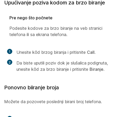
Upućivanje poziva kodom za brzo biranje
Pre nego što počnete
Podesite kodove za brzo biranje na veb stranici
telefona ili sa ekrana telefona.
1
Unesite kôd brzog biranja i pritisnite
Call
.
2
Da biste uputili poziv dok je slušalica podignuta,
unesite kôd za brzo biranje i pritisnite
Biranje
.
Ponovno biiranje broja
Možete da pozovete poslednji birani broj telefona.