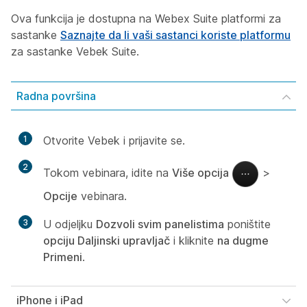
Ova funkcija je dostupna na Webex Suite platformi za
sastanke
Saznajte da li vaši sastanci koriste platformu
za sastanke Vebek Suite.
Radna površina
1
Otvorite Vebek i prijavite se.
2
Tokom vebinara, idite na
Više opcija
>
Opcije
vebinara.
3
U odjeljku
Dozvoli svim panelistima
poništite
opciju Daljinski upravljač
i kliknite
na dugme
Primeni
.
iPhone i iPad