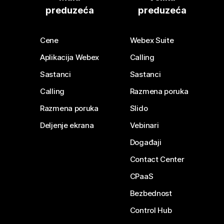
preduzeća
preduzeća
Cene
Webex Suite
Aplikacija Webex
Calling
Sastanci
Sastanci
Calling
Razmena poruka
Razmena poruka
Slido
Deljenje ekrana
Vebinari
Događaji
Contact Center
CPaaS
Bezbednost
Control Hub