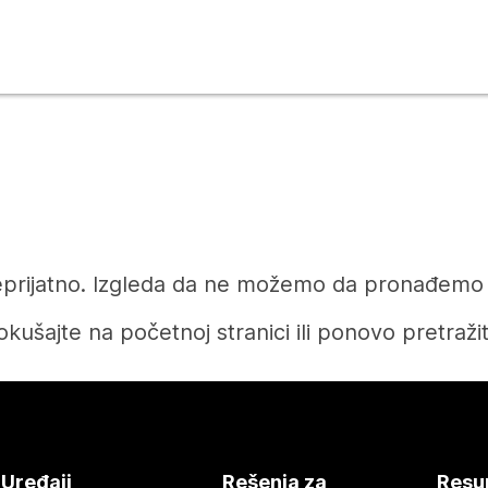
prijatno. Izgleda da ne možemo da pronađemo čl
okušajte na početnoj stranici ili ponovo pretražit
Početak
Uređaji
Rešenja za
Resu
Treba vam odgovor?