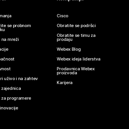
imanja
Cisco
žite se probnom
Obratite se podršci
nku
Obratite se timu za
 na mreži
prodaju
acije
Webex Blog
pačnost
Webex ideja liderstva
ivnost
Prodavnica Webex
proizvoda
ri uživo i na zahtev
Karijera
 zajednica
 za programere
 inovacije