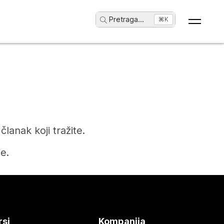
Pretraga
...
⌘K
anak koji tražite.
e.
rsi
Kompanija