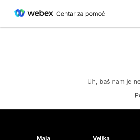
Centar za pomoć
Uh, baš nam je ne
P
Mala
Velika