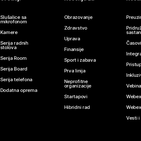
Pošaljite pitanje
Slušalice sa
Obrazovanje
Preuz
mikrofonom
Zdravstvo
Pridru
Kamere
sasta
Uprava
Serija radnih
Časovi
stolova
Finansije
Integr
Serija Room
Sport i zabava
Pristu
Serija Board
Prva linija
Inkluz
Serija telefona
Neprofitne
organizacije
Vebina
Dodatna oprema
Startapovi
Webex
Hibridni rad
Webex
Vesti i