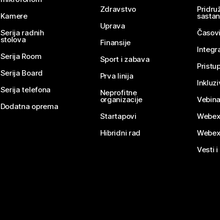
Zdravstvo
Pridru
Kamere
sasta
Uprava
Serija radnih
Časovi
stolova
Finansije
Integr
Serija Room
Sport i zabava
Pristu
Serija Board
Prva linija
Inkluz
Serija telefona
Neprofitne
organizacije
Vebina
Dodatna oprema
Startapovi
Webex
Hibridni rad
Webex
Vesti i