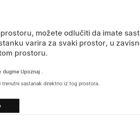
 prostoru, možete odlučiti da imate sa
sastanku varira za svaki prostor, u zavisn
 tom prostoru.
te
dugme Upoznaj
.
trenutni sastanak direktno iz tog prostora.
b