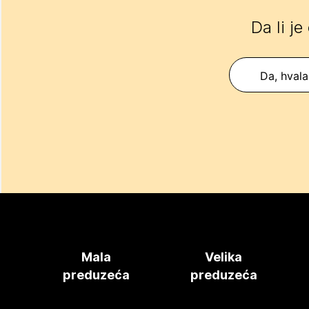
Da li je
Da, hvala
Mala
Velika
preduzeća
preduzeća