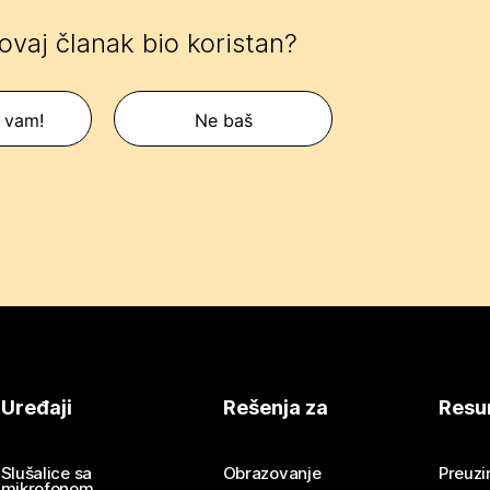
 ovaj članak bio koristan?
 vam!
Ne baš
Uređaji
Rešenja za
Resu
Slušalice sa
Obrazovanje
Preuz
mikrofonom