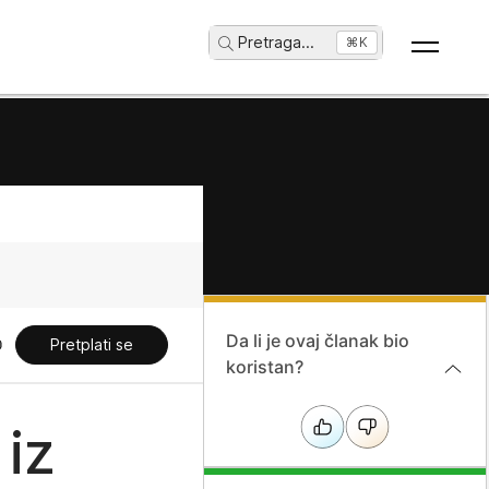
Pretraga
...
⌘K
Da li je ovaj članak bio
Pretplati se
koristan?
 iz