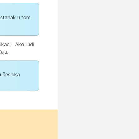
astanak u tom
kaciji. Ako ljudi
aju.
 učesnika