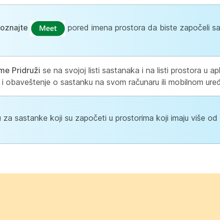
poznajte
pored imena prostora da biste započeli s
e Pridruži
se na svojoj listi sastanaka i na listi prostora u apli
 i obaveštenje o sastanku na svom računaru ili mobilnom uređ
za sastanke koji su započeti u prostorima koji imaju više od