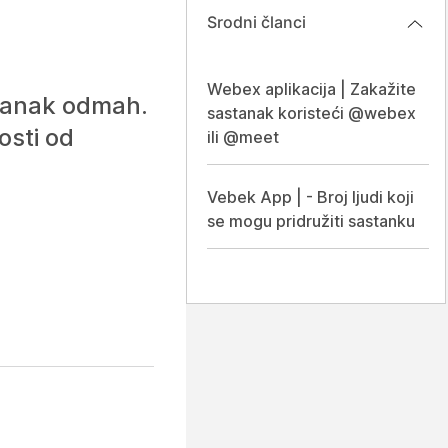
Srodni članci
Webex aplikacija | Zakažite
stanak odmah.
sastanak koristeći @webex
osti od
ili @meet
Vebek App | - Broj ljudi koji
se mogu pridružiti sastanku