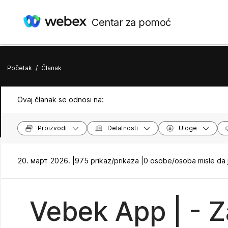
Centar za pomoć
Početak
/
Članak
Ovaj članak se odnosi na:
Proizvodi
Delatnosti
Uloge
20. март 2026. |
975 prikaz/prikaza |
0 osobe/osoba misle da 
Vebek App | - Z