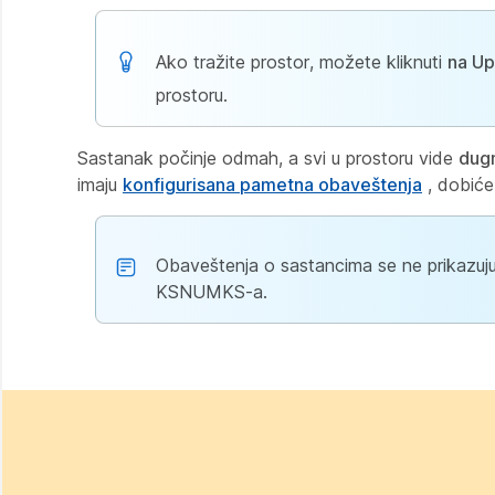
Ako tražite prostor, možete kliknuti
na U
prostoru.
Sastanak počinje odmah, a svi u prostoru vide
dugm
imaju
konfigurisana pametna obaveštenja
, dobiće
Obaveštenja o sastancima se ne prikazuju 
KSNUMKS-a.