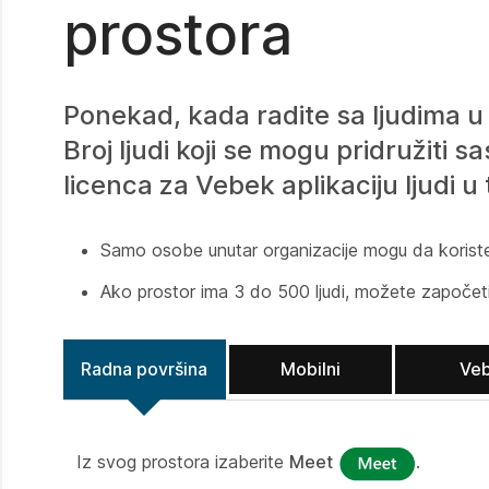
prostora
Ponekad, kada radite sa ljudima u
Broj ljudi koji se mogu pridružiti 
licenca za Vebek aplikaciju ljudi u
Samo osobe unutar organizacije mogu da koris
Ako prostor ima 3 do 500 ljudi, možete započeti 
Radna površina
Mobilni
Ve
Iz svog prostora izaberite
Meet
.