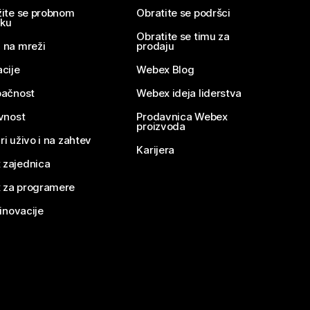
žite se probnom
Obratite se podršci
nku
Obratite se timu za
 na mreži
prodaju
acije
Webex Blog
pačnost
Webex ideja liderstva
ivnost
Prodavnica Webex
proizvoda
ri uživo i na zahtev
Karijera
 zajednica
 za programere
 inovacije