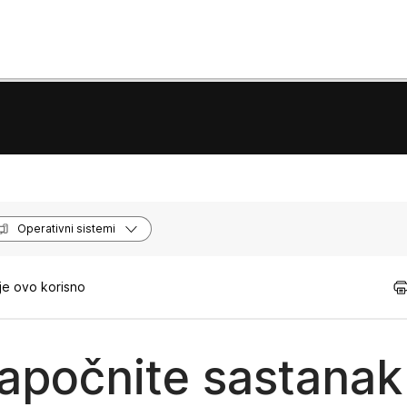
Operativni sistemi
je ovo korisno
apočnite sastanak