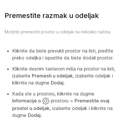
Premestite razmak u odeljak
Možete premestiti prostor u odeljak na nekoliko načina.
Kliknite da biste prevukli prostor na listi, pređite
preko odeljka i ispustite da biste dodali prostor.
Kliknite desnim tasterom miša na prostor na listi,
izaberite
Premesti u odeljak
, izaberite odeljak i
kliknite na dugme
Dodaj
.
Kada ste u prostoru, kliknite na dugme
Informacije o
prostoru >
Premestite ovaj
prostor u odeljak
, izaberite odeljak i kliknite na
dugme
Dodaj
.