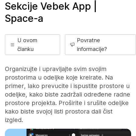
Sekcije Vebek App |
Space-a
U ovom
Povratne
članku
informacije?
Organizujte i upravljajte svim svojim
prostorima u odeljke koje kreirate. Na
primer, lako prevucite i ispustite prostore u
odeljke, kako biste zadržali određene radne
prostore projekta. Proširite i srušite odeljke
kako biste svojoj listi prostora dali čist
izgled.