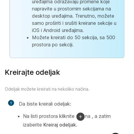
uređajima odražavaju promene koje
napravite u prostornim sekcijama na
desktop uređajima. Trenutno, možete
samo proširiti i srušiti kreirane sekcije u
iOS i Android uređajima.
Možete kreirati do 50 sekcija, sa 500
prostora po sekciji.
Kreirajte odeljak
Odeljak možete kreirati na nekoliko načina.
1
Da biste kreirali odeljak:
Na listi prostora kliknite
na , a zatim
izaberite
Kreiraj odeljak
.