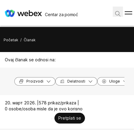
Centar za pomoć
Početak
/
Članak
Ovaj članak se odnosi na:
Proizvodi
Delatnosti
Uloge
20. март 2026. |
578 prikaz/prikaza |
0 osobe/osoba misle da je ovo korisno
Pretplati se