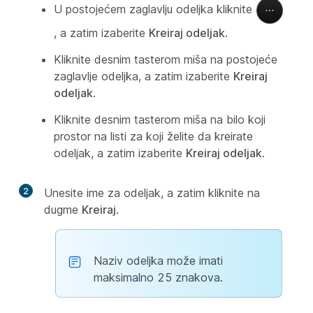
U postojećem zaglavlju odeljka kliknite
, a zatim izaberite
Kreiraj odeljak
.
Kliknite desnim tasterom miša na postojeće
zaglavlje odeljka, a zatim izaberite
Kreiraj
odeljak
.
Kliknite desnim tasterom miša na bilo koji
prostor na listi za koji želite da kreirate
odeljak, a zatim izaberite
Kreiraj odeljak
.
2
Unesite ime za odeljak, a zatim kliknite na
dugme
Kreiraj
.
Naziv odeljka može imati
maksimalno 25 znakova.