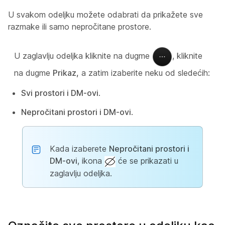
U svakom odeljku možete odabrati da prikažete sve
razmake ili samo nepročitane prostore.
U zaglavlju odeljka kliknite na dugme
, kliknite
na dugme
Prikaz,
a zatim izaberite neku od sledećih:
Svi prostori i DM-ovi
.
Nepročitani prostori i DM-ovi
.
Kada izaberete
Nepročitani prostori i
DM-ovi
, ikona
će se prikazati u
zaglavlju odeljka.