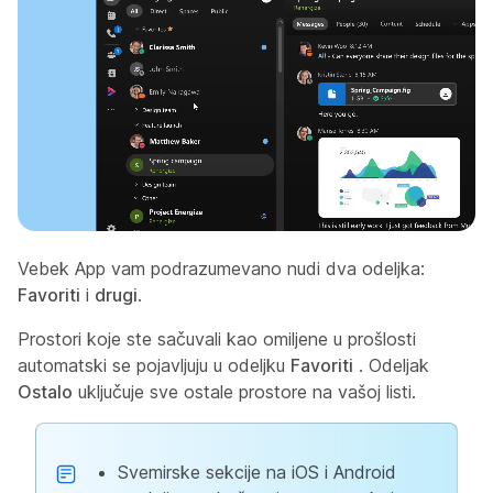
Vebek App vam podrazumevano nudi dva odeljka:
Favoriti
i
drugi
.
Prostori koje ste sačuvali kao omiljene u prošlosti
automatski se pojavljuju u odeljku
Favoriti
. Odeljak
Ostalo
uključuje sve ostale prostore na vašoj listi.
Svemirske sekcije na iOS i Android