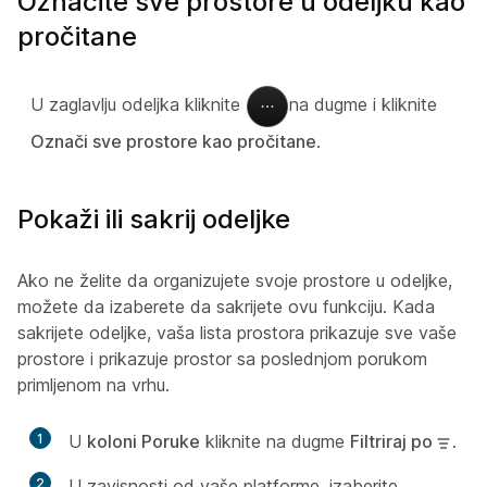
Označite sve prostore u odeljku kao
pročitane
U zaglavlju odeljka kliknite
na dugme i kliknite
Označi sve prostore kao pročitane
.
Pokaži ili sakrij odeljke
Ako ne želite da organizujete svoje prostore u odeljke,
možete da izaberete da sakrijete ovu funkciju. Kada
sakrijete odeljke, vaša lista prostora prikazuje sve vaše
prostore i prikazuje prostor sa poslednjom porukom
primljenom na vrhu.
1
U
koloni Poruke
kliknite na dugme
Filtriraj po
.
2
U zavisnosti od vaše platforme, izaberite