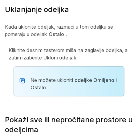
Uklanjanje odeljka
Kada uklonite odeljak, razmaci u tom odeljku se
pomeraju u odeljak
Ostalo
.
Kliknite desnim tasterom miša na zaglavlje odeljka, a
zatim izaberite
Ukloni odeljak
.
Ne možete ukloniti
odeljke Omiljeno
i
Ostalo
.
Pokaži sve ili nepročitane prostore u
odeljcima