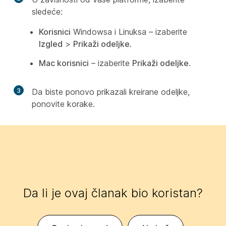
sledeće:
Korisnici
Windowsa i Linuksa – izaberite
Izgled
>
Prikaži odeljke
.
Mac korisnici
– izaberite
Prikaži odeljke
.
3
Da biste ponovo prikazali kreirane odeljke,
ponovite korake.
Da li je ovaj članak bio koristan?