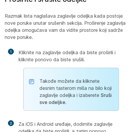
Razmak lista naglašava zaglavlje odeljka kada postoje
nove poruke unutar srušenih sekcija. Proširenje zaglavlja
odeljka omogućava vam da vidite prostore koji sadrže
nove poruke.
1
Kliknite na zaglavlje odeljka da biste proširili i
kliknite ponovo da biste srušili.
Takođe možete da kliknete
desnim tasterom miša na bilo koji
zaglavlje odeljka i izaberete
Sruši
sve odeljke.
2
Za iOS i Android uređaje, dodirnite zaglavlje
odeljka da biste proširili, a zatim ponovo