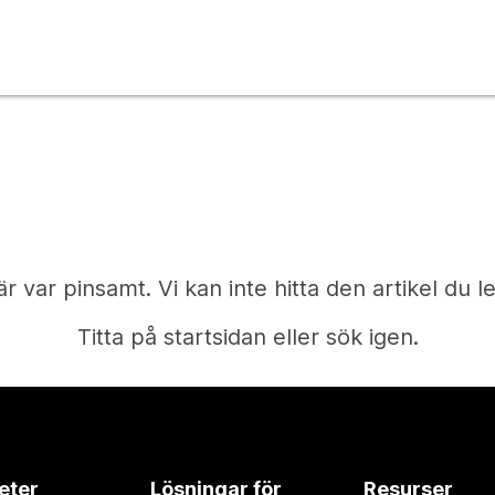
är var pinsamt. Vi kan inte hitta den artikel du le
Titta på startsidan eller sök igen.
Start
eter
Lösningar för
Resurser
Behöver du ett svar?