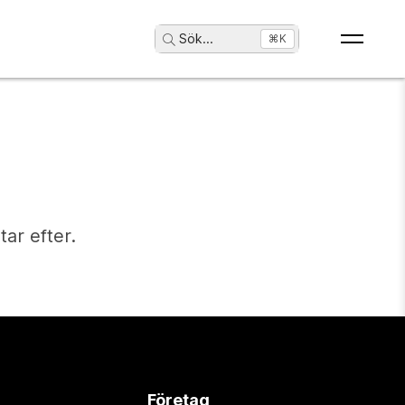
Sök
...
⌘K
tar efter.
Företag