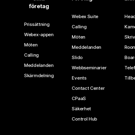
företag
Webex Suite
Head
Prissättning
Calling
Kam
Webex-appen
Möten
Skri
Möten
Meddelanden
Room
Calling
Slido
Boar
Meddelanden
Webbseminarier
Tele
Skärmdelning
Events
Tillb
Contact Center
CPaaS
Säkerhet
Control Hub