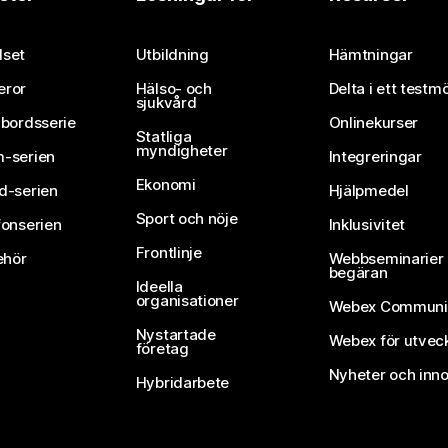
Skicka in en fråga
set
Utbildning
Hämtningar
eror
Hälso- och
Delta i ett testm
sjukvård
vbordsserie
Onlinekurser
Statliga
myndigheter
-serien
Integreringar
Ekonomi
d-serien
Hjälpmedel
Sport och nöje
fonserien
Inklusivitet
Frontlinje
ehör
Webbseminarier 
begäran
Ideella
organisationer
Webex Communi
Nystartade
Webex för utvec
företag
Nyheter och inno
Hybridarbete