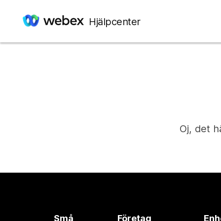
Hjälpcenter
Oj, det h
Små
Företag
Enh