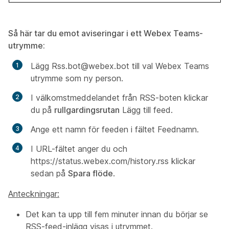
Så här tar du emot aviseringar i ett Webex Teams-
utrymme:
Lägg
Rss.bot@webex.bot
till val Webex Teams
utrymme som ny person.
I välkomstmeddelandet från RSS-boten klickar
du på
rullgardingsrutan
Lägg till feed.
Ange ett namn för feeden i fältet
Feednamn
.
I URL-fältet
anger du och
https://status.webex.com/history.rss klickar
sedan på
Spara flöde
.
Anteckningar:
Det kan ta upp till fem minuter innan du börjar se
RSS-feed-inlägg visas i utrymmet.