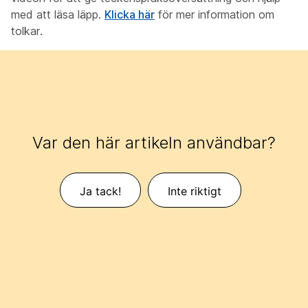
med att läsa läpp.
Klicka här
för mer information om
tolkar.
Var den här artikeln användbar?
Ja tack!
Inte riktigt