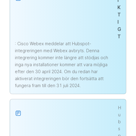
I
K
T
I
G
T
: Cisco Webex meddelar att Hubspot-
integreringen med Webex avbryts. Denna
integrering kommer inte längre att stödjas och
inga nya installationer kommer att vara möjliga
efter den 30 april 2024. Om du redan har
aktiverat integreringen bör den fortsätta att
fungera fram till den 31 juli 2024.
H
u
b
s
p