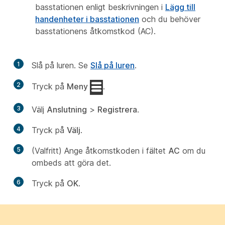
basstationen enligt beskrivningen i
Lägg till
handenheter i basstationen
och du behöver
basstationens åtkomstkod (AC).
1
Slå på luren. Se
Slå på luren
.
2
Tryck på
Meny
.
3
Välj
Anslutning
>
Registrera
.
4
Tryck på
Välj
.
5
(Valfritt) Ange åtkomstkoden i fältet
AC
om du
ombeds att göra det.
6
Tryck på
OK
.