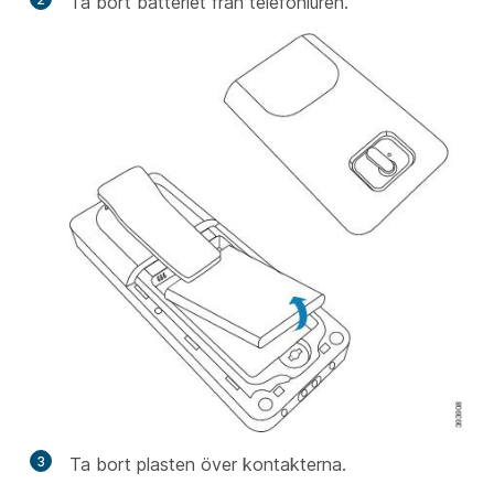
Ta bort batteriet från telefonluren.
3
Ta bort plasten över kontakterna.