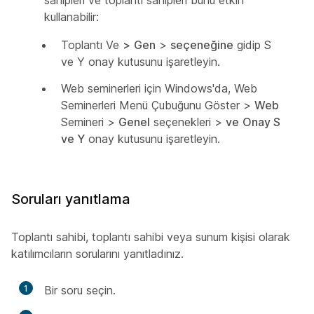
sahipleri ve toplantı sahipleri bunu etkin
kullanabilir:
Toplantı Ve
>
Gen
>
seçeneğine
gidip S
ve Y
onay kutusunu işaretleyin.
Web seminerleri için Windows'da,
Web
Seminerleri Menü Çubuğunu Göster >
Web
Semineri >
Genel
seçenekleri >
ve
Onay S
ve Y
onay kutusunu işaretleyin.
Soruları yanıtlama
Toplantı sahibi, toplantı sahibi veya sunum kişisi olarak
katılımcıların sorularını yanıtladınız.
1
Bir soru seçin.