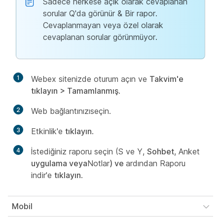
Sadece herkese açık olarak cevaplanan
sorular Q'da görünür & Bir rapor.
Cevaplanmayan veya özel olarak
cevaplanan sorular görünmüyor.
1
Webex sitenizde oturum açın ve
Takvim'e
tıklayın > Tamamlanmış
.
2
Web bağlantınızıseçin.
3
Etkinlik'e
tıklayın
.
4
İstediğiniz raporu seçin (
S ve Y,
Sohbet
, Anket
uygulama veya
Notlar
) ve
ardından Raporu
indir'e
tıklayın
.
Mobil