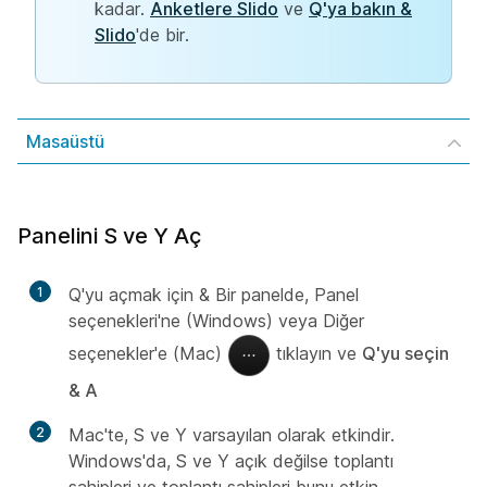
kadar.
Anketlere Slido
ve
Q'ya bakın &
Slido
'de bir.
Masaüstü
Panelini S ve Y Aç
1
Q'yu açmak için & Bir panelde, Panel
seçenekleri'ne (Windows) veya Diğer
seçenekler'e (Mac)
tıklayın ve
Q'yu seçin
& A
2
Mac'te, S ve Y varsayılan olarak etkindir.
Windows'da, S ve Y açık değilse toplantı