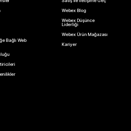
rsler
Satış ile İletişime Geç
n
Webex Blog
Webex Düşünce
Liderliği
Webex Ürün Mağazası
eğe Bağlı Web
Kariyer
uluğu
ricileri
nilikler