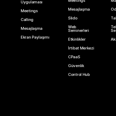
Meetings
Ma
Uygulaması
Mesajlaşma
Od
Meetings
Slido
Ta
Calling
Web
Te
Mesajlaşma
Seminerleri
Ser
Ekran Paylaşımı
Etkinlikler
Ak
İrtibat Merkezi
CPaaS
Güvenlik
Control Hub