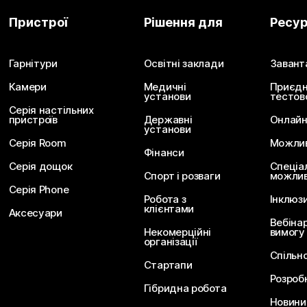
Пристрої
Рішення для
Ресу
Гарнітури
Освітні заклади
Завант
Камери
Медичні
Приєдн
установи
тестов
Серія настільних
пристроїв
Державні
Онлайн
установи
Серія Room
Можливо
Фінанси
Серія дощок
Спеціа
Спорт і розваги
можлив
Серія Phone
Робота з
Інклюз
клієнтами
Аксесуари
Вебіна
Некомерційні
вимогу
організації
Спільн
Стартапи
Розроб
Гібридна робота
Новини 