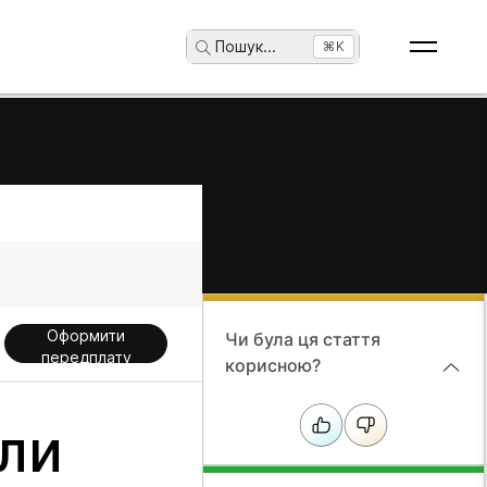
Пошук
...
⌘K
Оформити
Чи була ця стаття
передплату
корисною?
оли