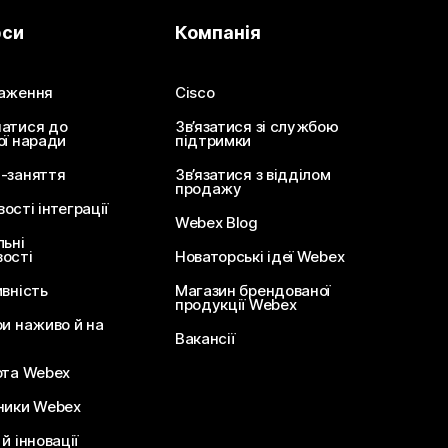
рси
Компанія
аження
Cisco
атися до
Зв’язатися зі службою
ої наради
підтримки
-заняття
Зв’язатися з відділом
продажу
сті інтеграції
Webex Blog
льні
ості
Новаторські ідеї Webex
ивність
Магазин брендованої
продукції Webex
ри наживо й на
Вакансії
ота Webex
ники Webex
й інновації