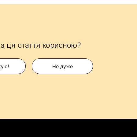
а ця стаття корисною?
кую!
Не дуже