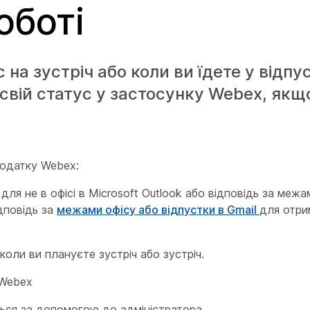
оботі
на зустріч або коли ви їдете у відпу
свій статус у застосунку Webex, якщ
додатку Webex:
для не в офісі в Microsoft Outlook або відповідь за межа
ідповідь за
межами офісу або відпустки в Gmail
для отри
оли ви плануєте зустріч або зустріч.
 Webex
ься за допомогою до адміністратора.