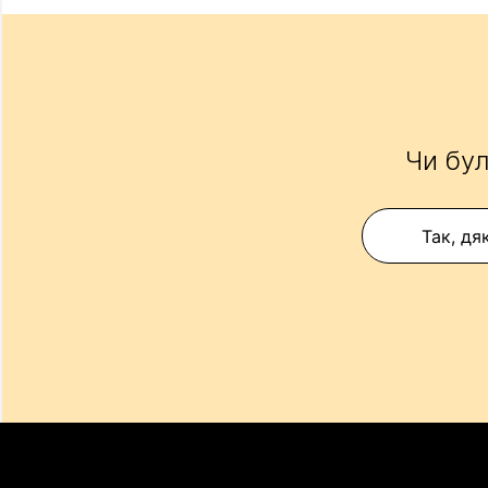
Чи бул
Так, дя