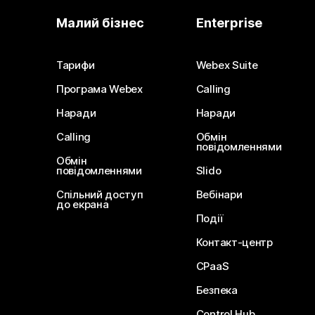
Малий бізнес
Enterprise
Тарифи
Webex Suite
Програма Webex
Calling
Наради
Наради
Calling
Обмін
повідомленнями
Обмін
повідомленнями
Slido
Спільний доступ
Вебінари
до екрана
Події
Контакт-центр
CPaaS
Безпека
Control Hub