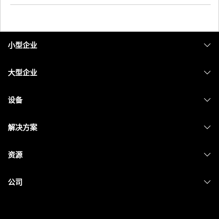
小型企业
定价
大型企业
Webex 应用程序
Webex Suite
设备
Meetings
Calling
头戴式耳机
Calling
解决方案
Meetings
摄像头
消息传递
教育
消息传递
资源
Desk 系列
屏幕共享
医疗保健
Slido
下载
Room 系列
公司
政府
Webinars
加入测试会议
Board 系列
Cisco
财务
Events
在线课程
Phone 系列