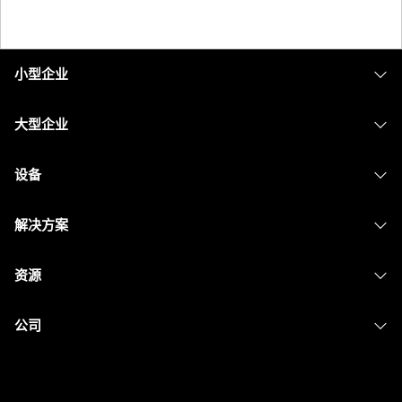
小型企业
定价
大型企业
Webex 应用程序
Webex Suite
设备
Meetings
Calling
头戴式耳机
Calling
解决方案
Meetings
摄像头
消息传递
教育
消息传递
资源
Desk 系列
屏幕共享
医疗保健
Slido
下载
Room 系列
公司
政府
Webinars
加入测试会议
Board 系列
Cisco
财务
Events
在线课程
Phone 系列
联系技术支持
体育与娱乐