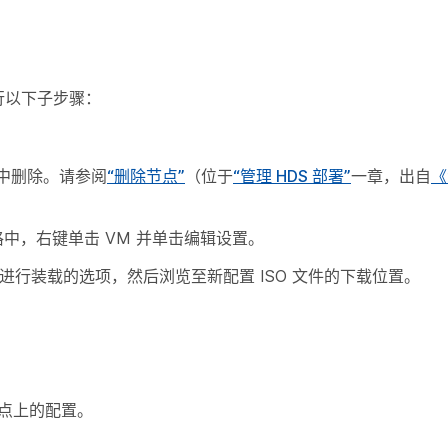
行以下子步骤：
中删除。请参阅
“删除节点”
（位于
“管理 HDS 部署”
一章，出自
《
窗格中，右键单击 VM 并单击
编辑设置
。
文件进行装载的选项，然后浏览至新配置 ISO 文件的下载位置。
节点上的配置。