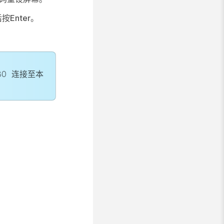
后按
Enter
。
80
连接至本