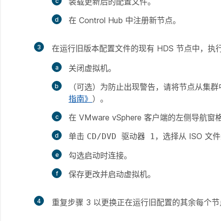
装载更新后的配置文件。
在 Control Hub 中注册新节点。
3
在运行旧版本配置文件的现有 HDS 节点中，执
关闭虚拟机。
（可选）为防止出现警告，请将节点从集群
指南》
）。
在 VMware vSphere 客户端的左侧导航
单击
，选择从 ISO 
CD/DVD 驱动器 1
勾选
启动时连接
。
保存更改并启动虚拟机。
4
重复步骤 3 以更换正在运行旧配置的其余每个