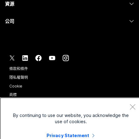
資源
Desk 系列
螢幕共用
醫療保健
Slido
下載
Room 系列
公司
政府
Webinars
加入測驗會議
Board 系列
Cisco
財務
Events
線上課程
電話系列
聯絡技術支援
運動與娛樂
Contact Center
整合
配件
聯絡銷售人員
前線
CPaaS
協助工具
條款和條件
Webex 部落格
非營利
安全性
包容性
隱私權聲明
Webex 思想領導力
啟動
Control Hub
Cookie
即時和隨選網路研討會
Webex Merch Store
商標
混合式工作
Webex 社群
©
2026
Cisco 和/或其子公司。保留所有權利。
職業
Webex 開發人員
By continuing to use our website, you acknowledge the
use of cookies.
新聞與創新
Privacy Statement