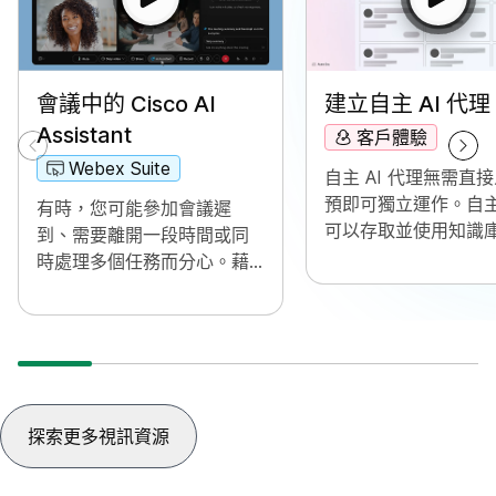
建立自主 AI 代理
會議中的 Cisco AI
Assistant
客戶體驗
Webex Suite
自主 AI 代理無需直
預即可獨立運作。自
有時，您可能參加會議遲
可以存取並使用知識
到、需要離開一段時間或同
為使用者查詢提供資
時處理多個任務而分心。藉
且準確的答案。這些
助 AI Assistant 會議摘要，
用進階演算法與機器
您可以快速追趕上錯過的內
術來分析資料、從其
容、瞭解討論事項、在不干
學習，並調整其行動
擾會議的情況下提問，以及
特定目標。
全面瞭解並掌握對話。您也
會在會議後收到摘要和轉錄
探索更多視訊資源
文字，而無需進行記錄。