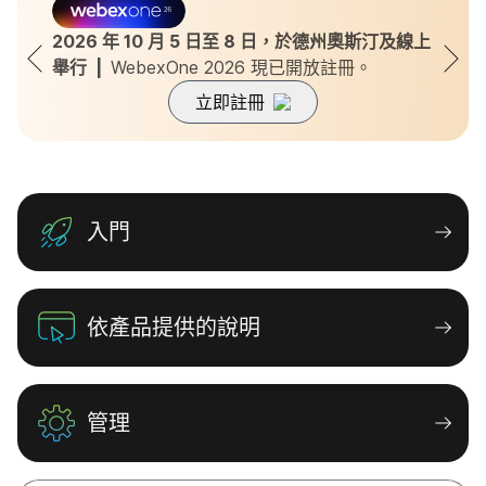
從 Unified CM 移轉至 Webex
Calling
2026 年 10 月 5 日至 8 日，於德州奧斯汀及線上
舉行  |  
透過我們詳盡的指南，無縫移轉至 Webex Calling
WebexOne 2026 現已開放註冊。
的企業級雲端平台。
立即註冊
瞭解更多
入門
依產品提供的說明
管理