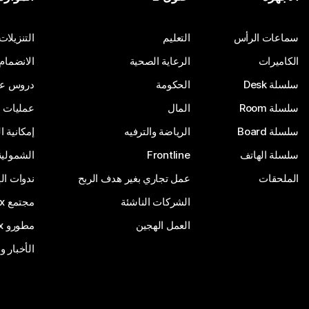
أرسِل سؤالاً
سماعات الرأس
التعليم
التنزيلات
الكاميرات
الرعاية الصحية
الانضمام
سلسلة Desk
الحكومة
دروس على
سلسلة Room
المال
عمليات ا
سلسلة Board
الرياضة والترفيه
إمكانية 
سلسلة الهاتف
Frontline
الشمولية
الملحقات
عمل تجاري بغير هدف الربح
ندوات ال
الشركات الناشئة
مجتمع Webex
العمل الهجين
مطورو Webex
الأخبار و