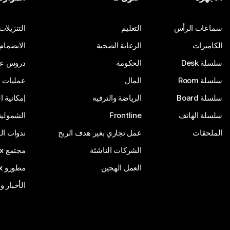
أرسِل سؤالاً
سماعات الرأس
التعليم
التنزيلات
الكاميرات
الرعاية الصحية
الانضمام
سلسلة Desk
الحكومة
دروس على
سلسلة Room
المال
عمليات ا
سلسلة Board
الرياضة والترفيه
إمكانية 
سلسلة الهاتف
Frontline
الشمولية
الملحقات
عمل تجاري بغير هدف الربح
ندوات ال
الشركات الناشئة
مجتمع Webex
العمل الهجين
مطورو Webex
الأخبار و