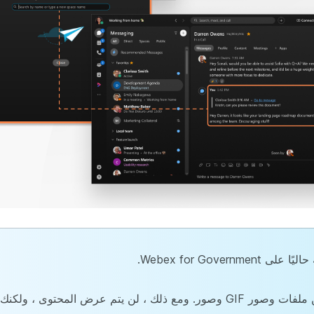
Webex for Gov.
لا يزال بإمكانك إعادة توجيه الرسائل التي تتضمن ملفات وصور GIF وصور. ومع ذلك ، لن يتم عرض