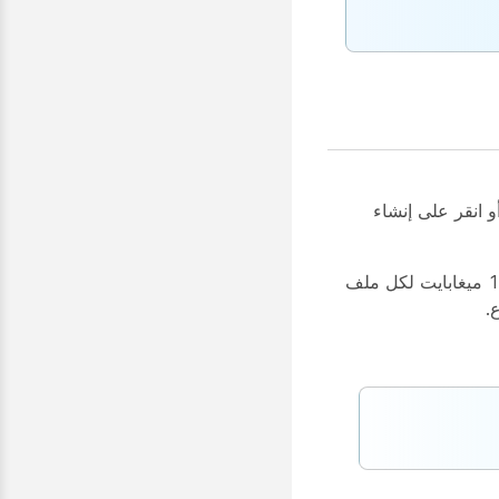
و انقر على
إنشاء
يمكنك إعادة توجيه الرسائل التي تحتوي على محتوى ، بما في ذلك الملفات وملفات GIF والصور. يوجد حد للحجم يبلغ 100 ميغابايت لكل ملف