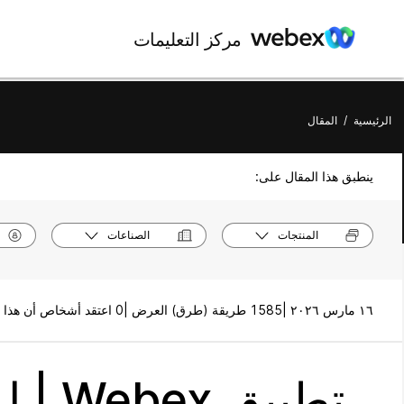
مركز التعليمات
الرئيسية
/
المقال
ينطبق هذا المقال على:
المنتجات
الصناعات
١٦ مارس ٢٠٢٦ |
1585 طريقة (طرق) العرض |
0 اعتقد أشخاص أن هذا كان مفيدًا
تطبيق Webex | إعادة توجيه الرسائل