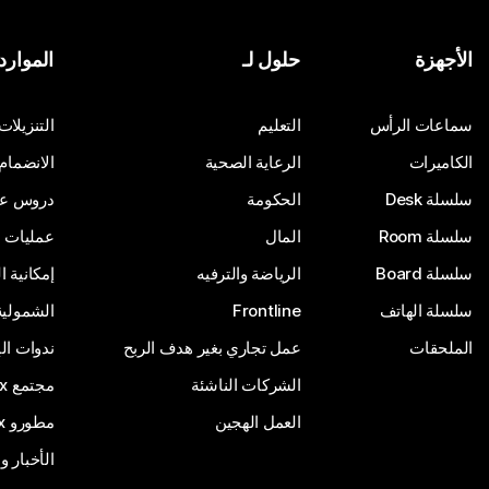
الأجهزة
حلول لـ
الموارد
سماعات الرأس
التعليم
التنزيلات
الكاميرات
الرعاية الصحية
الانضمام
سلسلة Desk
الحكومة
دروس على
سلسلة Room
المال
عمليات ا
سلسلة Board
الرياضة والترفيه
إمكانية 
سلسلة الهاتف
Frontline
الشمولية
الملحقات
عمل تجاري بغير هدف الربح
ندوات ال
الشركات الناشئة
مجتمع Webex
العمل الهجين
مطورو Webex
الأخبار و