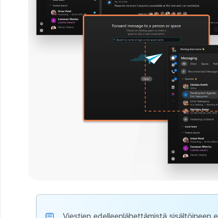
Viestien edelleenlähettämistä sisältöineen 