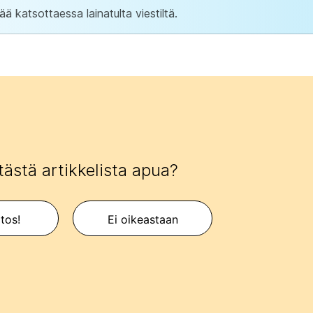
ää katsottaessa lainatulta viestiltä.
tästä artikkelista apua?
itos!
Ei oikeastaan