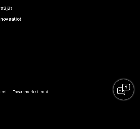
ttäjät
nnovaatiot
teet
Tavaramerkkitiedot