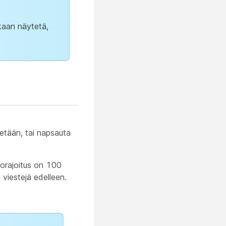
nkaan näytetä,
litetään, tai napsauta
korajoitus on 100
 viestejä edelleen.