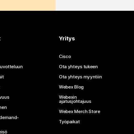
t
Yritys
Cisco
neuvotteluun
Ota yhteys tukeen
it
Ota yhteys myyntiin
t
Webex Blog
vuus
Webexin
ajatusjohtajuus
inen
Webex Merch Store
n-demand-
Työpaikat
isö