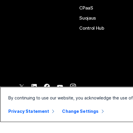
CPaaS
Suojaus
Control Hub
©
2026
Cisco ja/tai sen tytäryhtiöt. Kaikki oikeudet pidätetään.
By continuing to use our website, you acknowledge the use of
Privacy Statement
Change Settings