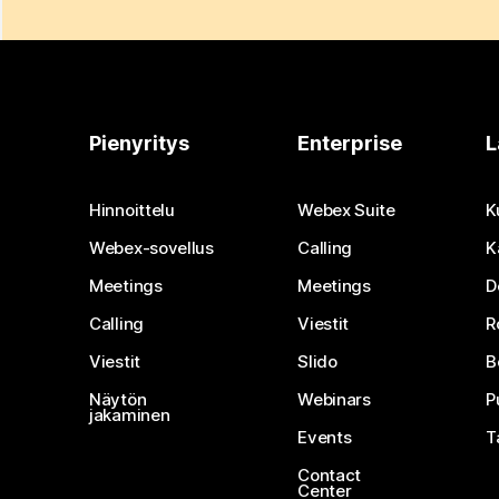
Pienyritys
Enterprise
L
Hinnoittelu
Webex Suite
K
Webex-sovellus
Calling
K
Meetings
Meetings
D
Calling
Viestit
R
Viestit
Slido
B
Näytön
Webinars
P
jakaminen
Events
T
Contact
Center