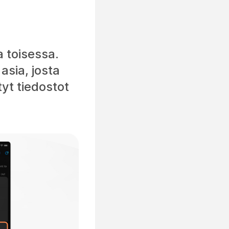
 toisessa.
sia, josta
tyt tiedostot