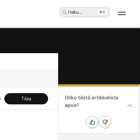
Haku
...
⌘K
Oliko tästä artikkelista
Tilaa
apua?