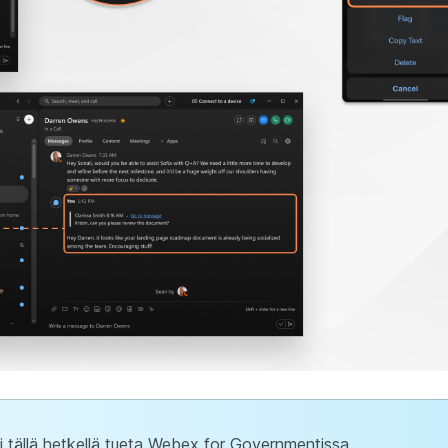
ei tällä hetkellä tueta Webex for Governmentissa.