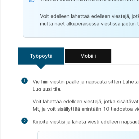
Voit edelleen lähettää edelleen viestejä, jot
mutta näet alkuperäisessä viestissä jaetun 
Työpöytä
Mobiili
1
Vie hiiri viestin päälle ja napsauta sitten
Lähetä
Luo uusi tila
.
Voit lähettää edelleen viestejä, jotka sisältäv
Mt, ja voit sisällyttää enintään 10 tiedostoa v
2
Kirjoita viestisi ja lähetä viesti edelleen napsa