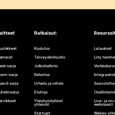
aitteet
Ratkaisut:
Resurssi
uulokkeet
Koulutus
Lataukset
amerat
Terveydenhuolto
Liity testi
esk-sarja
Julkishallinto
Verkkokurss
oom-sarja
Rahoitus
Integraatio
oard-sarja
Urheilu ja viihde
Saavutetta
uhelinsarja
Etulinja
Osallistam
arvikkeet
Yleishyödylliset
Live- ja o
yhteisöt
webinaarit
Startupit
Webex-yhte