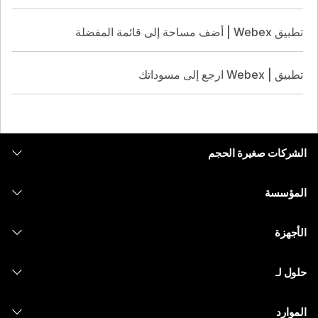
تطبيق Webex | أضف مساحة إلى قائمة المفضلة
تطبيق | Webex ارجع إلى مسوداتك
الشركات صغيرة الحجم
التسعير
المؤسسة
تطبيق Webex
Webex Suite
الأجهزة
Meetings
الاتصال
سماعات الرأس
الاتصال
حلول لـ
Meetings
الكاميرات
المراسلة
التعليم
المراسلة
الموارد
سلسلة Desk