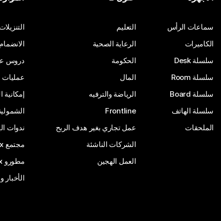
أرسِل سؤالاً
سماعات الرأس
التعليم
التنزيلات
الكاميرات
الرعاية الصحية
الانضمام
سلسلة Desk
الحكومة
دروس على
سلسلة Room
المال
عمليات ا
سلسلة Board
الرياضة والترفيه
إمكانية 
سلسلة الهاتف
Frontline
الشمولية
الملحقات
عمل تجاري بغير هدف الربح
ندوات ال
الشركات الناشئة
مجتمع Webex
العمل الهجين
مطورو Webex
الأخبار و