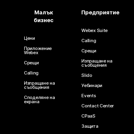
Малък
Предприятие
бизнес
Webex Suite
Цени
Calling
Приложение
Срещи
Webex
Изпращане на
Срещи
съобщения
Calling
Slido
Изпращане на
Уебинари
съобщения
Events
Споделяне на
екрана
Contact Center
CPaaS
Защита