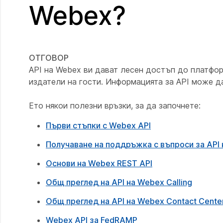
Webex?
ОТГОВОР
API на Webex ви дават лесен достъп до платфор
издатели на гости. Информацията за API може д
Ето някои полезни връзки, за да започнете:
Първи стъпки с Webex API
Получаване на поддръжка с въпроси за API
Основи на Webex REST API
Общ преглед на API на Webex Calling
Общ преглед на API на Webex Contact Cente
Webex API за FedRAMP