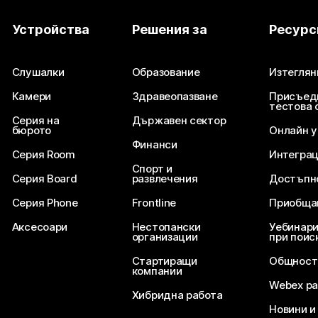
Устройства
Решения за
Ресурс
Слушалки
Образование
Изтеглян
Камери
Здравеопазване
Присъед
тестова 
Серия на
Държавен сектор
бюрото
Онлайн 
Финанси
Серия Room
Интегра
Спорт и
Серия Board
развлечения
Достъпн
Серия Phone
Frontline
Приобща
Аксесоари
Нестопански
Уебинари
организации
при поис
Стартиращи
Общност
компании
Webex ра
Хибридна работа
Новини и