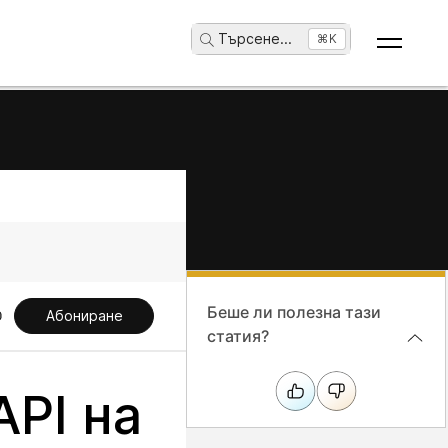
Търсене
...
⌘K
Беше ли полезна тази
Абониране
статия?
API на