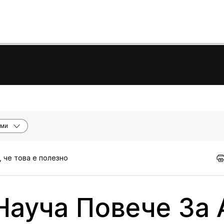
еми
, че това е полезно
Науча Повече За 