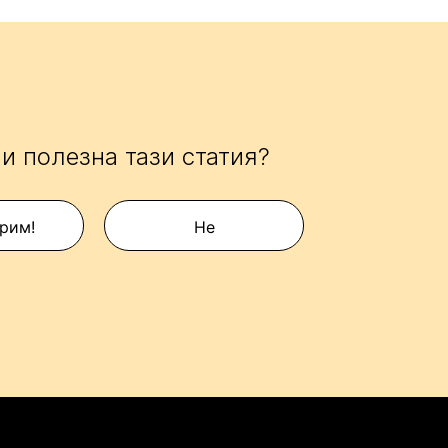
и полезна тази статия?
рим!
Не