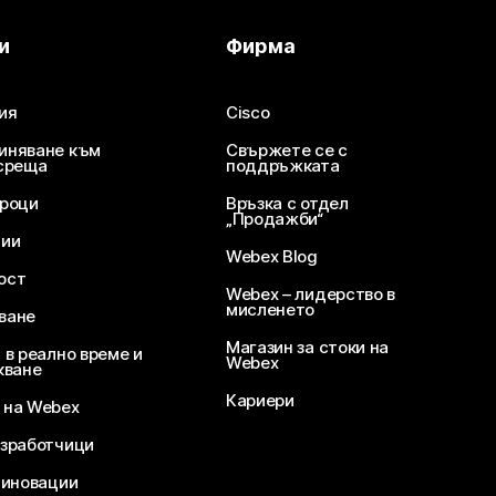
и
Фирма
ия
Cisco
иняване към
Свържете се с
среща
поддръжката
уроци
Връзка с отдел
„Продажби“
ции
Webex Blog
ост
Webex – лидерство в
мисленето
ване
Магазин за стоки на
 в реално време и
Webex
кване
Кариери
 на Webex
зработчици
 иновации