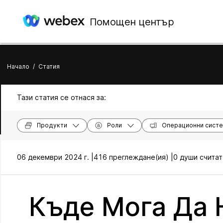
Помощен център
Начало
/
Статия
Тази статия се отнася за:
Продукти
Роли
Операционни сист
06 декември 2024 г. |
416 преглеждане(ия) |
0 души считат
Къде Мога Да 