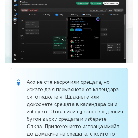
Ако не сте насрочили срещата, но
искате да я премахнете от календара
си, откажете я. Щракнете или
докоснете срещата в календара си и
изберете
Отказ
или щракнете с десния
бутон върху срещата и изберете
Отказ
. Приложението изпраща имейл
до домакина на срещата, с който го