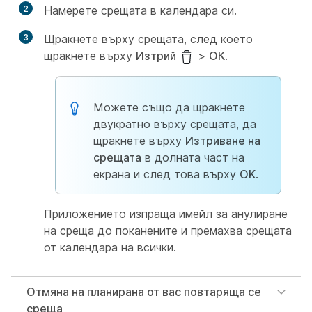
2
Намерете срещата в календара си.
3
Щракнете върху срещата, след което
щракнете върху
Изтрий
>
ОК
.
Можете също да щракнете
двукратно върху срещата, да
щракнете върху
Изтриване на
срещата
в долната част на
екрана и след това върху
OK
.
Приложението изпраща имейл за анулиране
на среща до поканените и премахва срещата
от календара на всички.
Отмяна на планирана от вас повтаряща се
среща