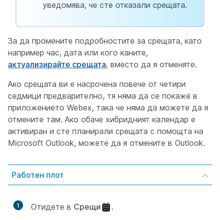
уведомява, че сте отказали срещата.
За да промените подробностите за срещата, като
например час, дата или кого каните,
актуализирайте срещата
, вместо да я отменяте.
Ако срещата ви е насрочена повече от четири
седмици предварително, тя няма да се покаже в
приложението Webex, така че няма да можете да я
отмените там. Ако обаче хибридният календар е
активиран и сте планирали срещата с помощта на
Microsoft Outlook, можете да я отмените в Outlook.
Работен плот
1
Отидете в
Срещи
.