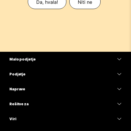
Da, hvala!
Niti ne
Malo podjetje
Cene
Podjetje
Aplikacija Webex
Webex Suite
Naprave
Meetings
Calling
Naglavne slušalke
Calling
Rešitve za
Meetings
Kamere
Izobrazba
Sporočanje
Sporočanje
Viri
Serija namizja
Zdravstvena oskrba
Skupna raba zaslona
Prenosi
Slido