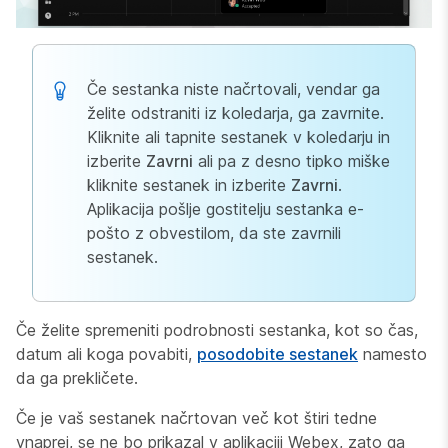
Če sestanka niste načrtovali, vendar ga
želite odstraniti iz koledarja, ga zavrnite.
Kliknite ali tapnite sestanek v koledarju in
izberite
Zavrni
ali pa z desno tipko miške
kliknite sestanek in izberite
Zavrni
.
Aplikacija pošlje gostitelju sestanka e-
pošto z obvestilom, da ste zavrnili
sestanek.
Če želite spremeniti podrobnosti sestanka, kot so čas,
datum ali koga povabiti,
posodobite sestanek
namesto
da ga prekličete.
Če je vaš sestanek načrtovan več kot štiri tedne
vnaprej, se ne bo prikazal v aplikaciji Webex, zato ga