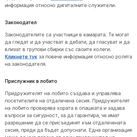
информация относно дигиталните служители.
Законодател
Законодателите са участници в камарата. Те могат
да гледат и да участват в дебати, да гласуват и да
влизат в групови сбирки със своите колеги.
Кликнете тук
за повече информация относно ролята
на законодателя.
Прислужник в лобито
Придружителят на лобито създава и управлява
посетителите на отдалечена сесия. Придружителят
на лобито проверява хората в опашката и задава
въпроси за сигурност, за да гарантира, че имат
разрешение да се присъединят към отдалечената
сесия, преди да бъдат допуснати. Една организация