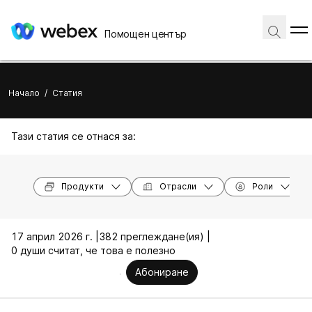
Помощен център
Начало
/
Статия
Тази статия се отнася за:
Продукти
Отрасли
Роли
17 април 2026 г. |
382 преглеждане(ия) |
0 души считат, че това е полезно
Абониране