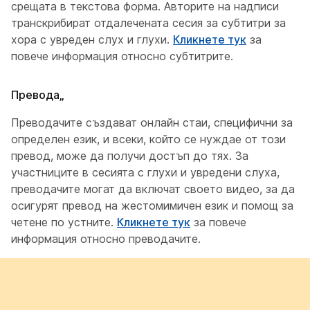
срещата в текстова форма. Авторите на надписи
транскрибират отдалечената сесия за субтитри за
хора с увреден слух и глухи.
Кликнете тук
за
повече информация относно субтитрите.
Превода„
Преводачите създават онлайн стаи, специфични за
определен език, и всеки, който се нуждае от този
превод, може да получи достъп до тях. За
участниците в сесията с глухи и увредени слуха,
преводачите могат да включат своето видео, за да
осигурят превод на жестомимичен език и помощ за
четене по устните.
Кликнете тук
за повече
информация относно преводачите.