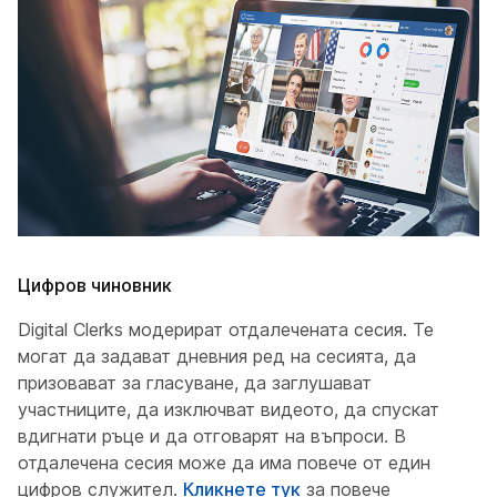
Цифров чиновник
Digital Clerks модерират отдалечената сесия. Те
могат да задават дневния ред на сесията, да
призовават за гласуване, да заглушават
участниците, да изключват видеото, да спускат
вдигнати ръце и да отговарят на въпроси. В
отдалечена сесия може да има повече от един
цифров служител.
Кликнете тук
за повече