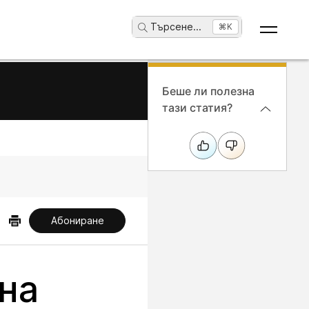
Търсене
...
⌘K
Беше ли полезна
тази статия?
Абониране
на