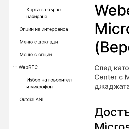
Webe
Карта за бързо
набиране
Micr
Опции на интерфейса
(Вер
Меню с доклади
Меню с опции
След кат
WebRTC
Center с 
Избор на говорител
джаджата
и микрофон
Outdial ANI
Достъ
Micro