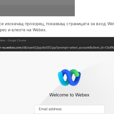
се изскачащ прозорец, показващ страницата за вход We
рес и влезте на Webex.