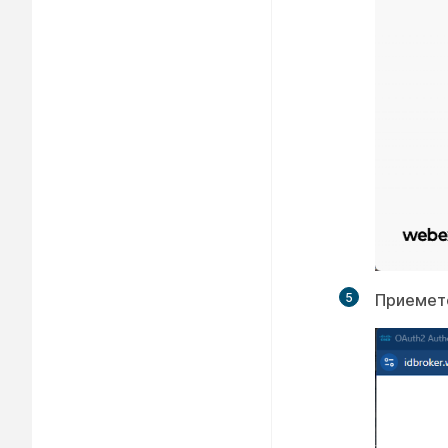
5
Приемет