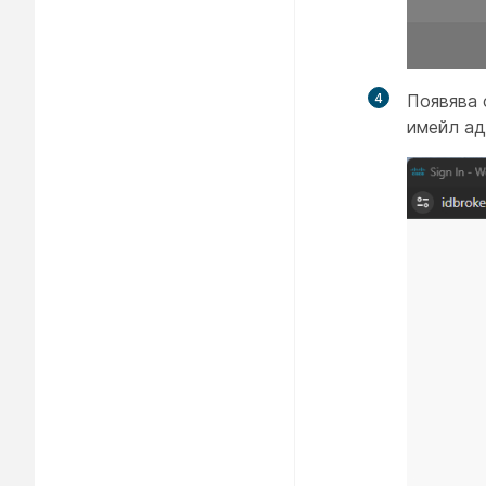
4
Появява 
имейл ад