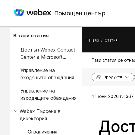
Помощен център
В тази статия
Начало
/
Статия
Достъп Webex Contact
Center в Microsoft
Тази статия се отнас
Dynamics 365
Управление на
входящите обаждания
Продукти
Управление на
11 юни 2026 г. |
367 
изходящите обаждания
Webex Търсене в
директория
Дост
Ограничения