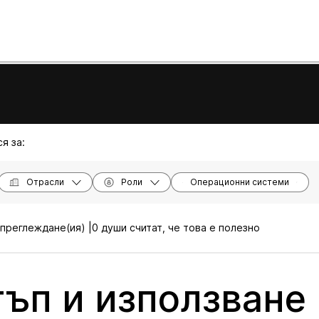
я за:
Отрасли
Роли
Операционни системи
преглеждане(ия) |
0 души считат, че това е полезно
ъп и използване 