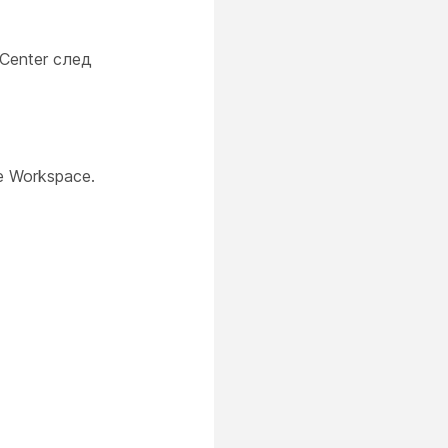
Center след
e Workspace.