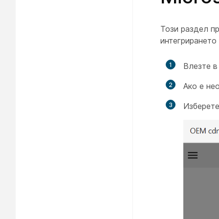
Този раздел пр
интегрирането 
1
Влезте в
2
Ако е не
3
Изберет