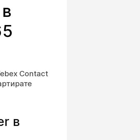
 в
65
ebex Contact
тартирате
r в