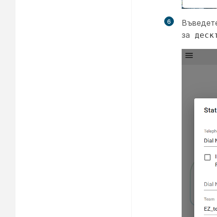
6
Въведете
за
деск