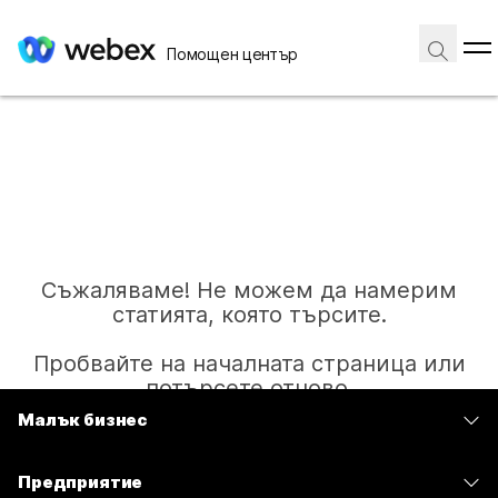
Помощен център
Съжаляваме! Не можем да намерим
статията, която търсите.
Пробвайте на началната страница или
потърсете отново.
Малък бизнес
Цени
Начало
Предприятие