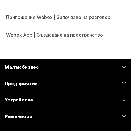
Приложение Webex | Започване на разговор
Webex App | Създаване на пространство
Малък бизнес
Цени
Предприятие
Приложение Webex
Webex Suite
Устройства
Срещи
Calling
Слушалки
Calling
Решения за
Срещи
Камери
Изпращане на съобщения
Образование
Изпращане на съобщения