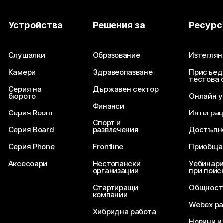
Устройства
Решения за
Ресурс
Слушалки
Образование
Изтеглян
Камери
Здравеопазване
Присъед
тестова 
Серия на
Държавен сектор
бюрото
Онлайн 
Финанси
Серия Room
Интегра
Спорт и
Серия Board
развлечения
Достъпн
Серия Phone
Frontline
Приобща
Аксесоари
Нестопански
Уебинари
организации
при поис
Стартиращи
Общност
компании
Webex ра
Хибридна работа
Новини и