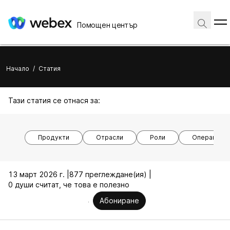
Помощен център
Начало
/
Статия
Тази статия се отнася за:
Продукти
Отрасли
Роли
Операционн
13 март 2026 г. |
877 преглеждане(ия) |
0 души считат, че това е полезно
Абониране