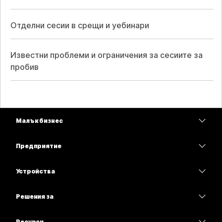
Отделни сесии в срещи и уебинари
Известни проблеми и ограничения за сесиите за
пробив
Малък бизнес
Цени
Предприятие
Приложение Webex
Webex Suite
Устройства
Срещи
Calling
Слушалки
Calling
Решения за
Срещи
Камери
Образование
Изпращане на съобщения
Изпращане на съобщения
Ресурси