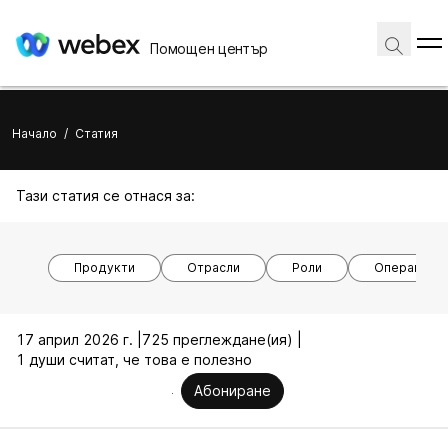
Помощен център
Начало
/
Статия
Тази статия се отнася за:
Продукти
Отрасли
Роли
Операционн
17 април 2026 г. |
725 преглеждане(ия) |
1 души считат, че това е полезно
Абониране