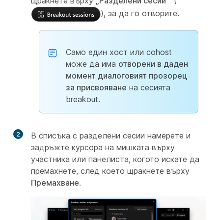
щракнете върху
„Разделени сесии
“ (
), за да го отворите.
Само един хост или cohost
може да има
отворени в даден
момент диалоговият прозорец
за присвояване
на сесията
breakout.
2
В списъка с разделени сесии намерете и
задръжте курсора на мишката върху
участника или панелиста, когото искате да
премахнете, след което щракнете върху
Премахване
.