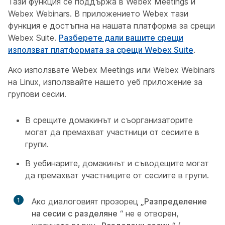
Тази функция се поддържа в Webex Meetings и
Webex Webinars. В приложението Webex тази
функция е достъпна на нашата платформа за срещи
Webex Suite.
Разберете дали вашите срещи
използват платформата за срещи Webex Suite
.
Ако използвате Webex Meetings или Webex Webinars
на Linux, използвайте нашето уеб приложение за
групови сесии.
В срещите домакинът и съорганизаторите
могат да премахват участници от сесиите в
групи.
В уебинарите, домакинът и съводещите могат
да премахват участниците от сесиите в групи.
1
Ако диалоговият прозорец
„Разпределение
на сесии с разделяне
“ не е отворен,