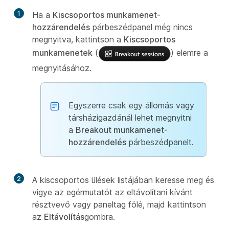
1
Ha a
Kiscsoportos munkamenet-
hozzárendelés
párbeszédpanel még nincs
megnyitva, kattintson a
Kiscsoportos
munkamenetek
(
) elemre a
megnyitásához.
Egyszerre csak egy állomás vagy
társházigazdánál lehet megnyitni
a
Breakout munkamenet-
hozzárendelés
párbeszédpanelt.
2
A kiscsoportos ülések listájában keresse meg és
vigye az egérmutatót az eltávolítani kívánt
résztvevő vagy paneltag fölé, majd kattintson
az
Eltávolítás
gombra.