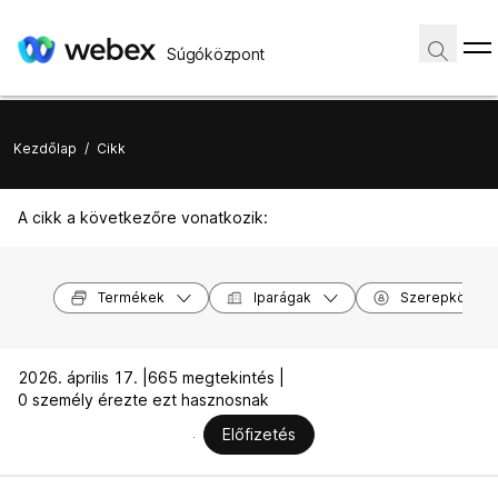
Súgóközpont
Kezdőlap
/
Cikk
A cikk a következőre vonatkozik:
Termékek
Iparágak
Szerepkörök
2026. április 17. |
665 megtekintés |
0 személy érezte ezt hasznosnak
Előfizetés