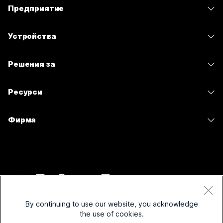
Предприятие
Приложение Webex
Webex Suite
Устройства
Срещи
Calling
Слушалки
Calling
Решения за
Срещи
Камери
Изпращане на съобщения
Образование
Изпращане на съобщения
Ресурси
Серия на бюрото
Споделяне на екрана
Здравеопазване
Slido
Изтегляния
Серия Room
Фирма
Държавен сектор
Уебинари
Присъединяване към тестова среща
Серия Board
Cisco
Финанси
Events
Онлайн уроци
Серия Phone
Свържете се с поддръжката
Спорт и развлечения
Contact Center
Интеграции
Аксесоари
Връзка с отдел „Продажби“
Frontline
CPaaS
Достъпност
Правила и условия
Webex Blog
Нестопански организации
Защита
By continuing to use our website, you acknowledge
Приобщаване
Декларация за поверителност
the use of cookies.
Webex – лидерство в мисленето
Стартиращи компании
Control Hub
Бисквитки