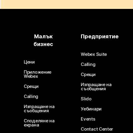
Малък
Предприятие
бизнес
Webex Suite
Цени
Calling
Приложение
Срещи
Webex
Изпращане на
Срещи
съобщения
Calling
Slido
Изпращане на
Уебинари
съобщения
Events
Споделяне на
екрана
Contact Center