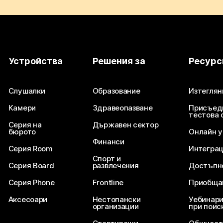
Устройства
Решения за
Ресурс
Слушалки
Образование
Изтеглян
Камери
Здравеопазване
Присъед
тестова 
Серия на
Държавен сектор
бюрото
Онлайн 
Финанси
Серия Room
Интегра
Спорт и
Серия Board
развлечения
Достъпн
Серия Phone
Frontline
Приобща
Аксесоари
Нестопански
Уебинари
организации
при поис