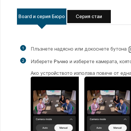
Board и серия Бюро
Серия стаи
1
Плъзнете надясно или докоснете бутона
2
Изберете
Ръчно
и изберете камерата, коят
Ако устройството използва повече от една