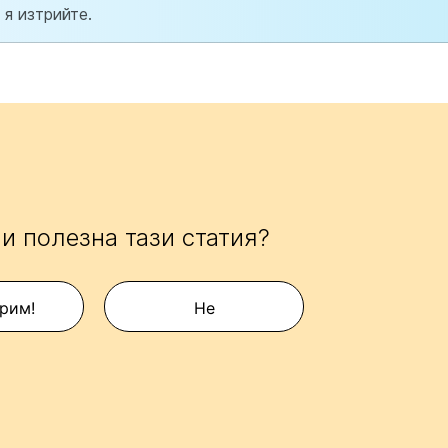
я изтрийте.
и полезна тази статия?
рим!
Не