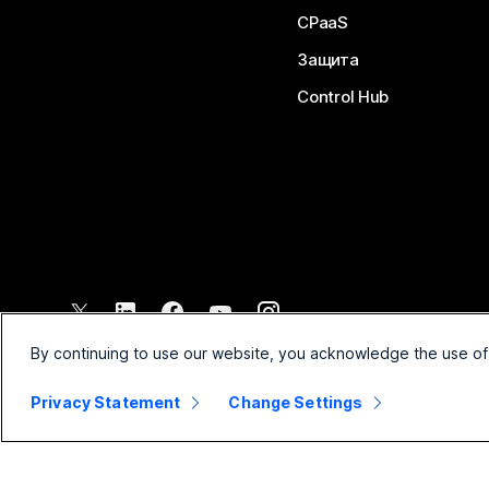
CPaaS
Защита
Control Hub
©
2026
Cisco и/или техните филиали. Всички права запазени.
By continuing to use our website, you acknowledge the use of
Privacy Statement
Change Settings