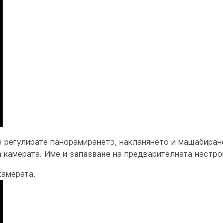
а регулирате панорамирането, накланянето и мащабиран
 камерата. Име и
запазване
на предварителната настро
камерата.