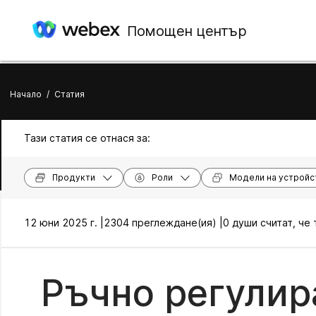
Помощен център
Начало
/
Статия
Тази статия се отнася за:
Продукти
Роли
Модели на устройс
12 юни 2025 г. |
2304 преглеждане(ия) |
0 души считат, че
Ръчно регулир