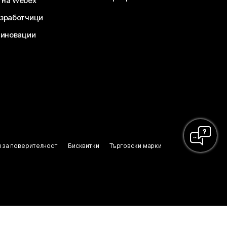
 на Webex
зработчици
 иновации
 за поверителност
Бисквитки
Търговски марки