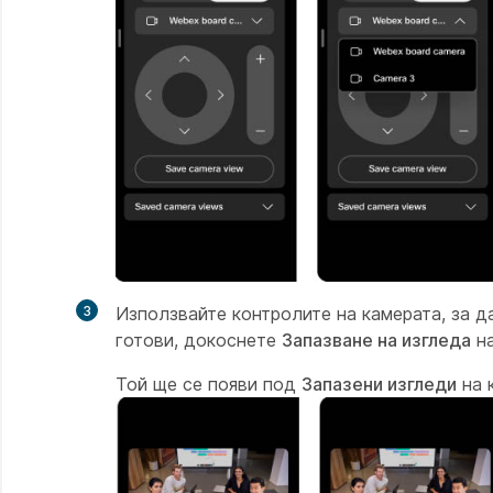
3
Използвайте контролите на камерата, за д
готови, докоснете
Запазване на изгледа
на
Той ще се появи под
Запазени изгледи
на 