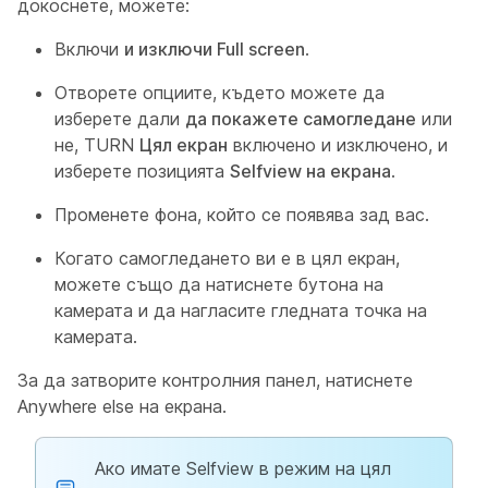
докоснете, можете:
Включи
и изключи Full screen
.
Отворете опциите, където можете да
изберете дали
да покажете самогледане
или
не, TURN
Цял екран
включено и изключено, и
изберете позицията
Selfview на екрана
.
Променете фона, който се появява зад вас.
Когато самогледането ви е в цял екран,
можете също да натиснете бутона на
камерата и да нагласите гледната точка на
камерата.
За да затворите контролния панел, натиснете
Anywhere else на екрана.
Ако имате Selfview в режим на цял