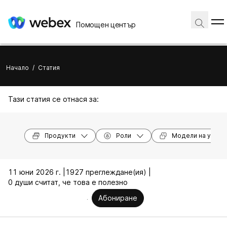
Помощен център
Начало
/
Статия
Тази статия се отнася за:
Продукти
Роли
Модели на устро
11 юни 2026 г. |
1927 преглеждане(ия) |
0 души считат, че това е полезно
Абониране