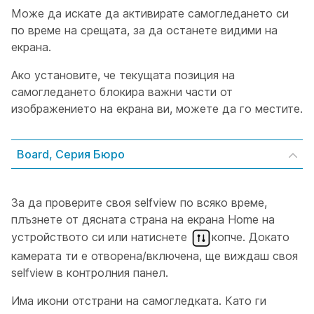
Може да искате да активирате самогледането си
по време на срещата, за да останете видими на
екрана.
Ако установите, че текущата позиция на
самогледането блокира важни части от
изображението на екрана ви, можете да го местите.
Board, Серия Бюро
За да проверите своя selfview по всяко време,
плъзнете от дясната страна на екрана Home на
устройството си или натиснете
копче. Докато
камерата ти е отворена/включена, ще виждаш своя
selfview в контролния панел.
Има икони отстрани на самогледката. Като ги