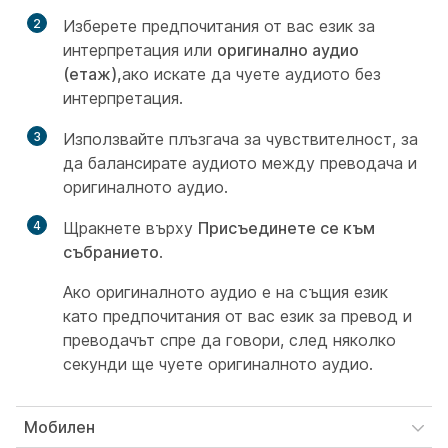
2
Изберете предпочитания от вас език за
интерпретация или
оригинално аудио
(етаж),
ако искате да чуете аудиото без
интерпретация.
3
Използвайте плъзгача за чувствителност, за
да балансирате аудиото между преводача и
оригиналното аудио.
4
Щракнете върху
Присъединете се към
събранието
.
Ако оригиналното аудио е на същия език
като предпочитания от вас език за превод и
преводачът спре да говори, след няколко
секунди ще чуете оригиналното аудио.
Мобилен