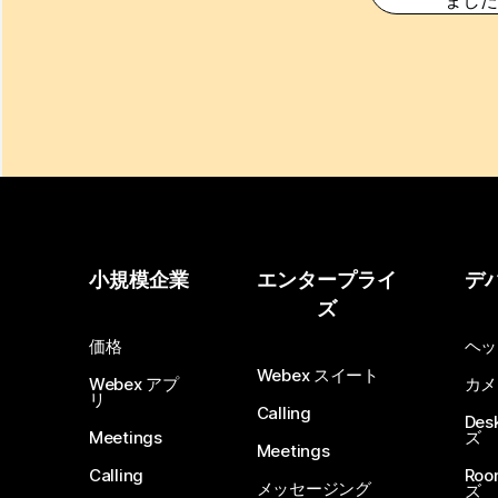
小規模企業
エンタープライ
デ
ズ
価格
ヘッ
Webex スイート
Webex アプ
カメ
リ
Calling
De
Meetings
ズ
Meetings
Calling
Ro
メッセージング
ズ