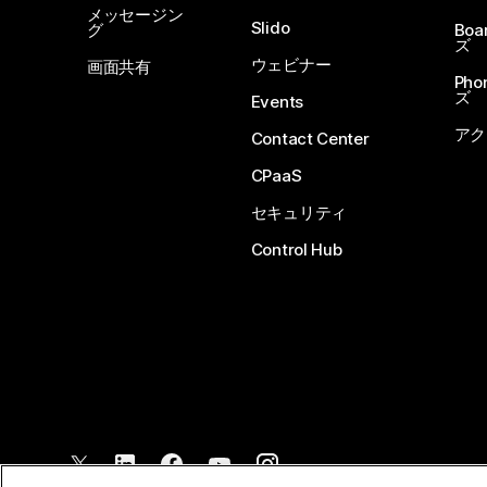
メッセージン
Slido
グ
Boa
ズ
ウェビナー
画面共有
Ph
ズ
Events
アク
Contact Center
CPaaS
セキュリティ
Control Hub