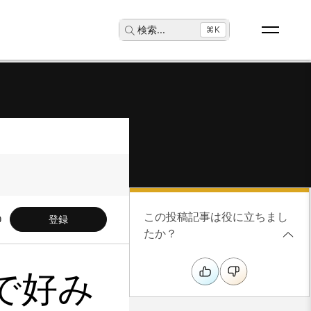
検索
...
⌘K
この投稿記事は役に立ちまし
登録
たか？
で好み