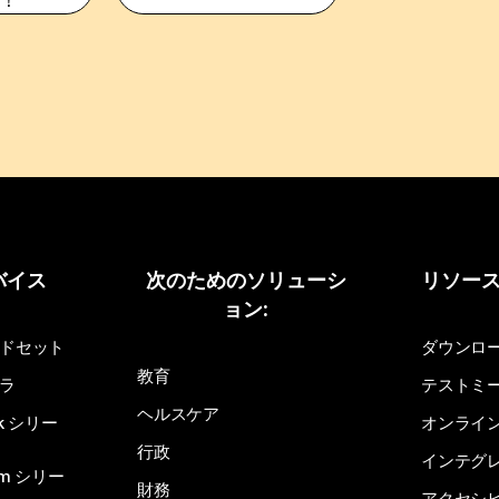
バイス
次のためのソリューシ
リソー
ョン:
ドセット
ダウンロ
教育
ラ
テストミ
ヘルスケア
sk シリー
オンライ
行政
インテグ
om シリー
財務
アクセシ