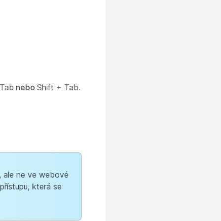
Tab
nebo
Shift + Tab.
s, ale ne ve webové
řístupu, která se