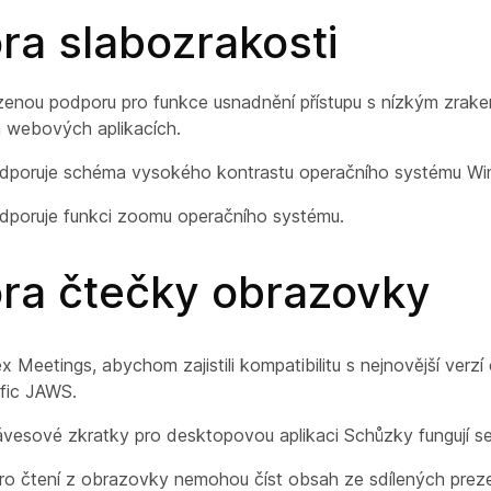
ra slabozrakosti
ou podporu pro funkce usnadnění přístupu s nízkým zrakem,
 webových aplikacích.
odporuje schéma vysokého kontrastu operačního systému W
odporuje funkci zoomu operačního systému.
ra čtečky obrazovky
 Meetings, abychom zajistili kompatibilitu s nejnovější verz
fic JAWS.
ávesové zkratky pro desktopovou aplikaci Schůzky fungují s
o čtení z obrazovky nemohou číst obsah ze sdílených preze