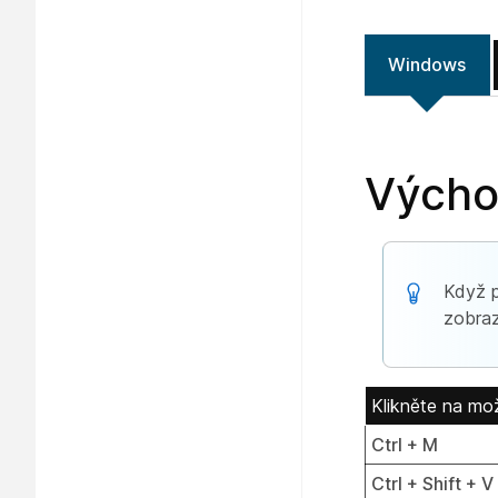
Windows
Výcho
Když p
zobraz
Klikněte na mo
Ctrl + M
Ctrl + Shift + V