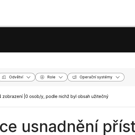
Odvětví
Role
Operační systémy
 zobrazení |
0 osob/y, podle nichž byl obsah užitečný
ce usnadnění přís