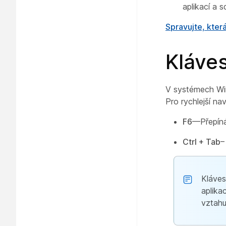
aplikací a s
Spravujte, kte
Kláve
V systémech W
Pro rychlejší na
F6
—Přepíná
Ctrl + Tab
–
Kláves
aplika
vztahu