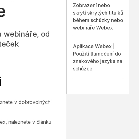
e
Zobrazení nebo
skrytí skrytých titulků
během schůzky nebo
webináře Webex
a webináře, od
čteček
Aplikace Webex |
Použití tlumočení do
znakového jazyka na
schůzce
i
leznete v dobrovolných
ex, naleznete v článku