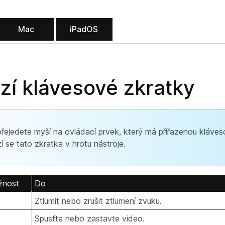
Mac
iPadOS
zí klávesové zkratky
řejedete myší na ovládací prvek, který má přiřazenou kláves
í se tato zkratka v hrotu nástroje.
žnost
Do
Ztlumit nebo zrušit ztlumení zvuku.
Spusťte nebo zastavte video.