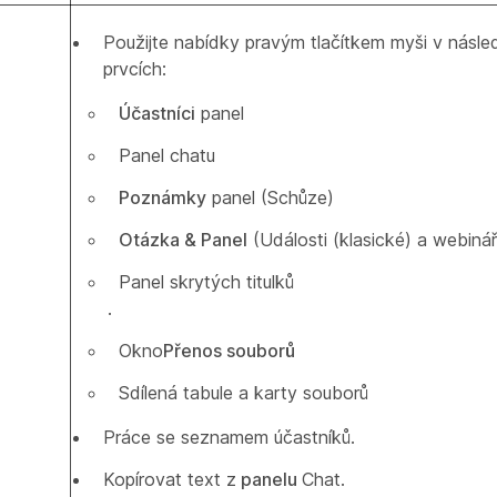
Použijte nabídky pravým tlačítkem myši v násled
prvcích:
Účastníci
panel
Panel chatu
Poznámky
panel (Schůze)
Otázka & Panel
(Události (klasické) a webinář
Panel skrytých titulků
.
Okno
Přenos souborů
Sdílená tabule a karty souborů
Práce se seznamem účastníků.
Kopírovat text z
panelu
Chat.