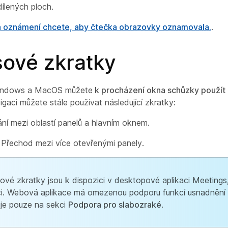
dílených ploch.
rá oznámení chcete, aby čtečka obrazovky oznamovala.
.
sové zkratky
indows a MacOS můžete
k procházení okna schůzky použít
vigaci můžete stále používat následující zkratky:
ní mezi oblastí panelů a hlavním oknem.
 Přechod mezi více otevřenými panely.
ové zkratky jsou k dispozici v desktopové aplikaci Meeting
ci. Webová aplikace má omezenou podporu funkcí usnadnění p
je pouze na sekci
Podpora pro slabozraké
.