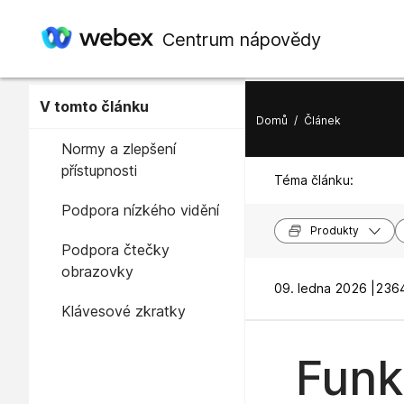
Centrum nápovědy
V tomto článku
Domů
/
Článek
Normy a zlepšení
přístupnosti
Téma článku:
Podpora nízkého vidění
Produkty
Podpora čtečky
obrazovky
09. ledna 2026 |
2364
Klávesové zkratky
Funk