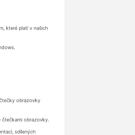
 které platí v našich
indows.
í čtečky obrazovky
e čtečkami obrazovky.
ntací, sdílených