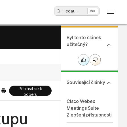
Hledat
...
⌘K
Byl tento článek
užitečný?
Související články
Přihlásit se k
odběru
Cisco Webex
Meetings Suite
tupu
Zlepšení přístupnosti