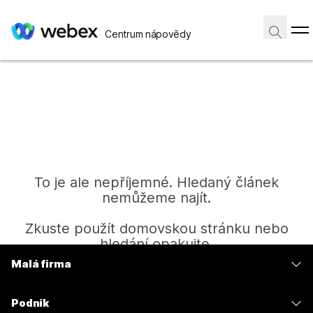
Centrum nápovědy
To je ale nepříjemné. Hledaný článek
nemůžeme najít.
Zkuste použít domovskou stránku nebo
hledání opakujte.
Malá firma
Ceny
Domů
Podnik