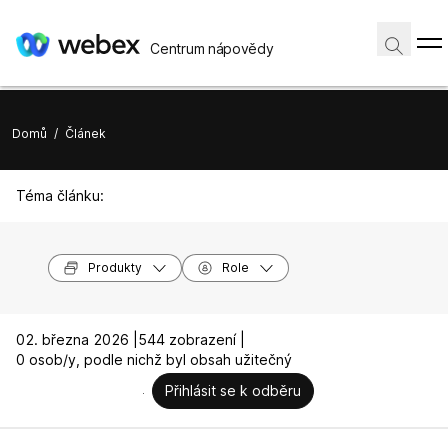
Centrum nápovědy
Domů
/
Článek
Téma článku:
Produkty
Role
02. března 2026 |
544 zobrazení |
0 osob/y, podle nichž byl obsah užitečný
Přihlásit se k odběru