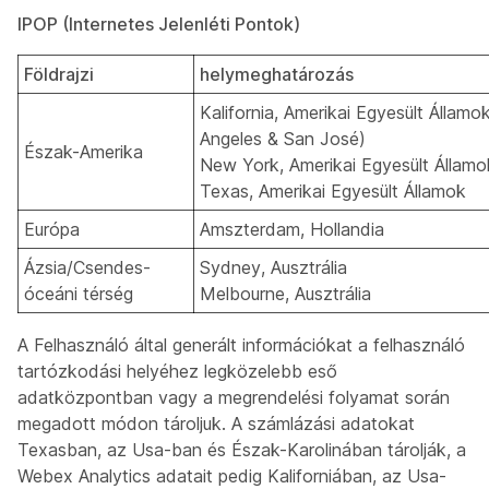
IPOP (Internetes Jelenléti Pontok)
Földrajzi
helymeghatározás
Kalifornia, Amerikai Egyesült Államo
Angeles & San José)
Észak-Amerika
New York, Amerikai Egyesült Államo
Texas, Amerikai Egyesült Államok
Európa
Amszterdam, Hollandia
Ázsia/Csendes-
Sydney, Ausztrália
óceáni térség
Melbourne, Ausztrália
A Felhasználó által generált információkat a felhasználó
tartózkodási helyéhez legközelebb eső
adatközpontban vagy a megrendelési folyamat során
megadott módon tároljuk. A számlázási adatokat
Texasban, az Usa-ban és Észak-Karolinában tárolják, a
Webex Analytics adatait pedig Kaliforniában, az Usa-