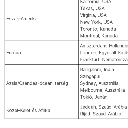
Kalifornia, USA
Texas, USA
Virginia, USA
Észak-Amerika
New York, USA
Toronto, Kanada
Montreal, Kanada
Amszterdam, Hollandi
Európa
London, Egyesült Kirá
Frankfurt, Németorszá
Bangalore, India
Szingapúr
Ázsia/Csendes-óceáni térség
Sydney, Ausztrália
Melbourne, Ausztrália
Tokió, Japán
Jeddah, Szaúd-Arábia
Közel-Kelet és Afrika
Rijád, Szaúd-Arábia