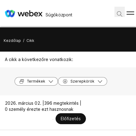
Súgóközpont
Kezdőlap
/
Cikk
A cikk a következőre vonatkozik:
Termékek
Szerepkörök
2026. március 02. |
396 megtekintés |
0 személy érezte ezt hasznosnak
Előfizetés