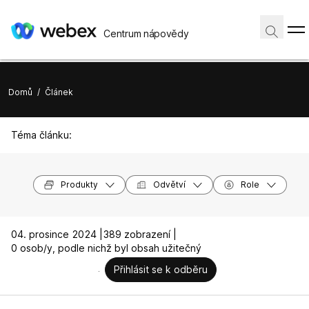
Centrum nápovědy
Domů
/
Článek
Téma článku:
Produkty
Odvětví
Role
04. prosince 2024 |
389 zobrazení |
0 osob/y, podle nichž byl obsah užitečný
Přihlásit se k odběru