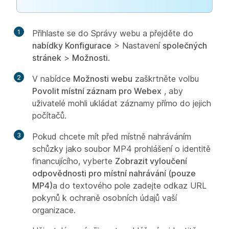
1
Přihlaste se do Správy webu a přejděte do
nabídky Konfigurace
> Nastavení
společných
stránek
>
Možnosti
.
2
V nabídce
Možnosti webu
zaškrtněte volbu
Povolit místní záznam pro Webex
, aby
uživatelé mohli ukládat záznamy přímo do jejich
počítačů.
3
Pokud chcete mít před místně nahráváním
schůzky jako soubor MP4 prohlášení o identitě
financujícího, vyberte
Zobrazit vyloučení
odpovědnosti pro místní nahrávání (pouze
MP4)
a do textového pole zadejte odkaz URL
pokynů k ochraně osobních údajů vaší
organizace.