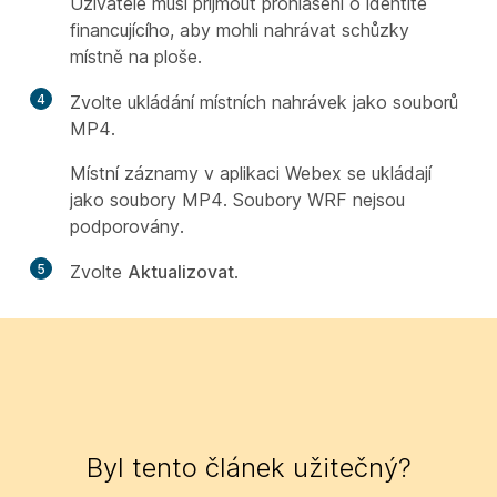
Uživatelé musí přijmout prohlášení o identitě
financujícího, aby mohli nahrávat schůzky
místně na ploše.
4
Zvolte ukládání místních nahrávek jako souborů
MP4.
Místní záznamy v aplikaci Webex se ukládají
jako soubory MP4. Soubory WRF nejsou
podporovány.
5
Zvolte
Aktualizovat
.
Byl tento článek užitečný?