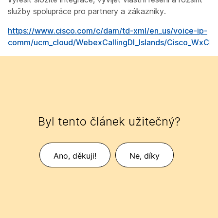
služby spolupráce pro partnery a zákazníky.
https://www.cisco.com/c/dam/td-xml/en_us/voice-ip-
comm/ucm_cloud/WebexCallingDI_Islands/Cisco_WxCDI_
Byl tento článek užitečný?
Ano, děkuji!
Ne, díky