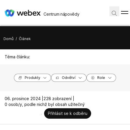
Centrum nápovědy
Domů
/
Článek
Téma článku:
Produkty
Odvětví
Role
06. prosince 2024 |
228 zobrazení |
0 osob/y, podle nichž byl obsah užitečný
Přihlásit se k odběru