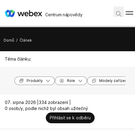
Centrum nápovědy
Domů
/
Článek
Téma článku:
Produkty
Role
Modely zařízení
07. srpna 2026 |
334 zobrazení |
0 osob/y, podle nichž byl obsah užitečný
Přihlásit se k odběru