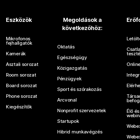
Eszközök
Megoldások a
Erőf
következőhöz:
Mikrofonos
Letöl
fejhallgatók
Oktatás
Csatl
Kamerák
teszt
Egészségügy
Asztali sorozat
Onlin
Közigazgatás
Room sorozat
Integ
Pénzügyek
Board sorozat
Elérh
Sport és szórakozás
Phone sorozat
Társa
Arcvonal
befog
Kiegészítők
Nonprofit szervezetek
Élő és
webin
Startupok
Webex
Hibrid munkavégzés
Webex