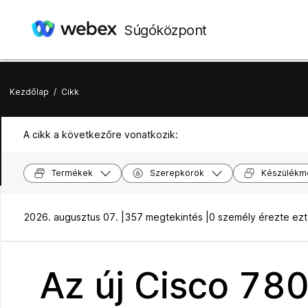
Súgóközpont
Kezdőlap
/
Cikk
A cikk a következőre vonatkozik:
Termékek
Szerepkörök
Készülékm
2026. augusztus 07. |
357 megtekintés |
0 személy érezte ez
Az új Cisco 78