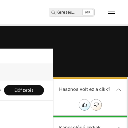
Keresés
...
⌘K
Hasznos volt ez a cikk?
Előfizetés
Kapcsolódó cikkek