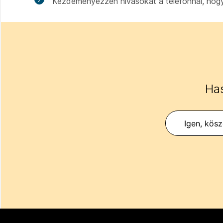
Kezdeményezzen hívásokat a telefonnal, hogy 
Has
Igen, kös