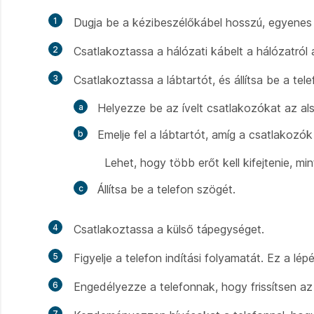
1
Dugja be a kézibeszélőkábel hosszú, egyenes 
2
Csatlakoztassa a hálózati kábelt a hálózatról 
3
Csatlakoztassa a lábtartót, és állítsa be a tel
Helyezze be az ívelt csatlakozókat az al
Emelje fel a lábtartót, amíg a csatlakozó
Lehet, hogy több erőt kell kifejtenie, m
Állítsa be a telefon szögét.
4
Csatlakoztassa a külső tápegységet.
5
Figyelje a telefon indítási folyamatát. Ez a lé
6
Engedélyezze a telefonnak, hogy frissítsen az 
7