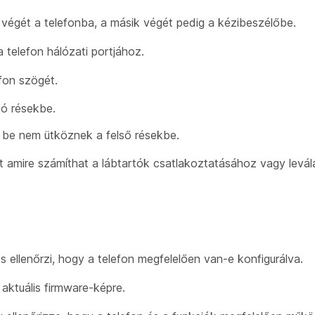
végét a telefonba, a másik végét pedig a kézibeszélőbe.
a telefon hálózati portjához.
efon szögét.
só résekbe.
k be nem ütköznek a felső résekbe.
int amire számíthat a lábtartók csatlakoztatásához vagy levá
pés ellenőrzi, hogy a telefon megfelelően van-e konfigurálva.
aktuális firmware-képre.