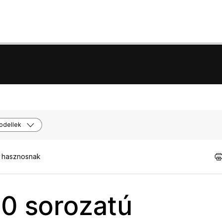
odellek
t hasznosnak
00 sorozatú