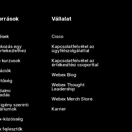
orrások
Vállalat
tések
Cisco
akozás egy
Kapcsolatfelvétel az
értekezlethez
ügyfélszolgálattal
e kurzusok
Kapcsolatfelvétel az
értékesítési csoporttal
rációk
Webex Blog
etőség
Webex Thought
Leadership
dalmi
adás
Webex Merch Store
 igény szerinti
áriumok
Karrier
-közösség
 fejlesztők