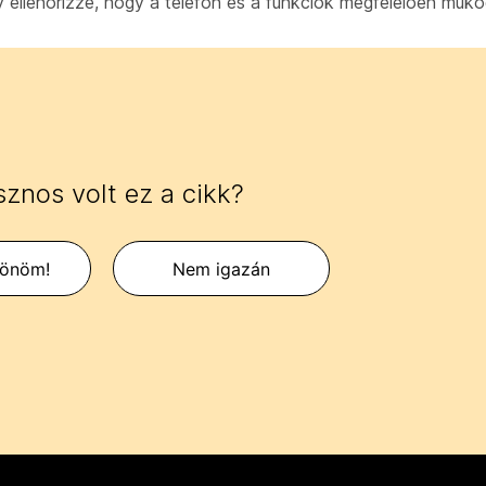
ellenőrizze, hogy a telefon és a funkciók megfelelően műk
znos volt ez a cikk?
zönöm!
Nem igazán