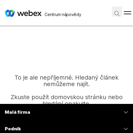
Centrum nápovědy
To je ale nepříjemné. Hledaný článek
nemůžeme najít.
Zkuste použít domovskou stránku nebo
hledání opakujte.
Malá firma
Ceny
Domů
Podnik