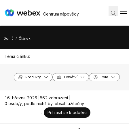
Centrum nápovědy
Domů
/
Článek
Téma článku:
Produkty
Odvětví
Role
16. března 2026 |
862 zobrazení |
0 osob/y, podle nichž byl obsah užitečný
Přihlásit se k odběru