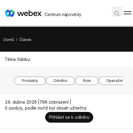
Centrum nápovědy
Domů
/
Článek
Téma článku:
Produkty
Odvětví
Role
Operační syst
24. dubna 2026 |
796 zobrazení |
0 osob/y, podle nichž byl obsah užitečný
Přihlásit se k odběru