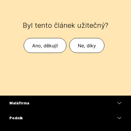
Byl tento článek užitečný?
Ano, děkuji!
Ne, díky
Malá firma
Ceny
Podnik
Aplikace Webex
Webex Suite